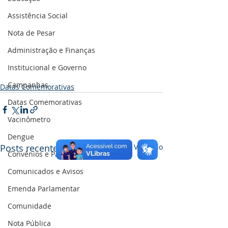
Assistência Social
Nota de Pesar
Administração e Finanças
Institucional e Governo
Campanhas
Datas Comemorativas
Datas Comemorativas
Vacinômetro
Dengue
Posts recentes
Ver tudo
Convênios e Parcerias
Comunicados e Avisos
Emenda Parlamentar
Comunidade
Nota Pública