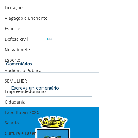
Licitações
Alagação e Enchente
Esporte
Defesa civil
No gabinete
Esporte
Comentários
Audiência Pública
SEMULHER
12 de junho: Feliz Dia
04 de junho: Di
Escreva um comentário
Empreendedorismo
dos Namorados!
Corpus Christi
Cidadania
Expo Bujari 2026
Salário
Cultura e Lazer