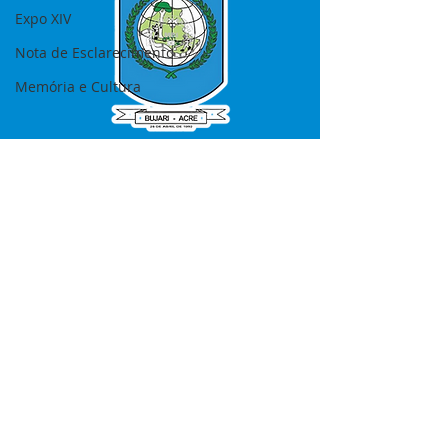
Expo XIV
Nota de Esclarecimento
Memória e Cultura
SERVIÇO DE ATENDIMENTO AO 
CIDADÃO (SIC) E OUVIDORIA
Prefeitura de Bujari - Estado do Acre
CNPJ 84.306.620/0001-43
💻Acesso online: 
SIC 
| 
Fale Conosco
 | 
Ouvidoria
|
Portal de Transparência
📱Fone: +55 (68) 99935-1504 
(Responsável 
Ana Paula Diniz
)
🏢 Rua: José Acrisio Alves de Melo e 
Silva, Cerâmica nº10, CEP: 69.926-072 
Bujari Acre.
📅 Segunda a sexta, das 7h às 13h 