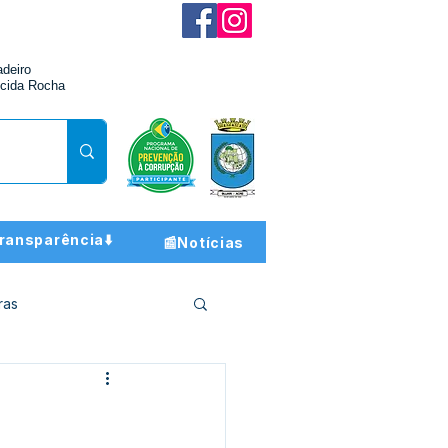
adeiro
cida Rocha
ransparência⬇️
📰Notícias
ras
ção e Finanças