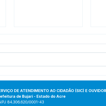
12 de junho: Feliz Dia dos
04 d
Namorados!
Chri
ERVIÇO DE ATENDIMENTO AO CIDADÃO (SIC) E OUVIDOR
efeitura de Bujari - Estado do Acre
NPJ 84.306.620/0001-43