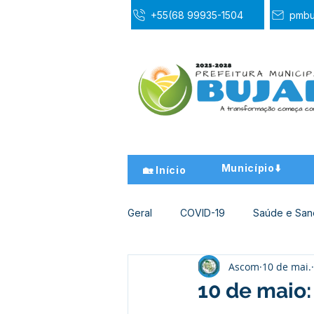
+55(68 99935-1504
pmbu
Município⬇️
🏡 Início
Geral
COVID-19
Saúde e Sa
Ascom
10 de mai.
Desporto Cultura e Lazer
Ed
10 de maio: