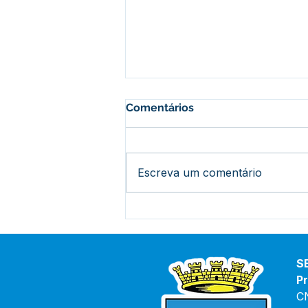
Comentários
Escreva um comentário
Parabéns, Acre! 64 anos de
conquistas e esperança
S
Pr
C