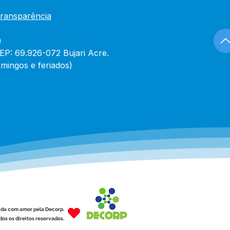
Transparência
)
CEP: 69.926-072 Bujari Acre.
mingos e feriados)
ída com amor pela Decorp.
os os direitos reservados.