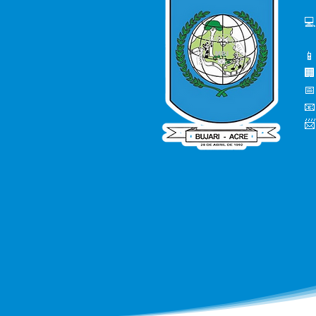
💻
📱
🏢
📅
📧
📨