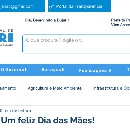
jariac@gmail.com
Portal da Transparência
Olá, Bem-vindo a Bujari!
Prefeito
P
Vice
Apare
O Governo⬇️
Serviços⬇️
T
Publicações 🔽
neamento
Agricultura e Meio Ambiente
Infraestrutura e Ob
0 min de leitura
ucação
Assistência Social
Nota de Pesar
Administra
 Um feliz Dia das Mães!