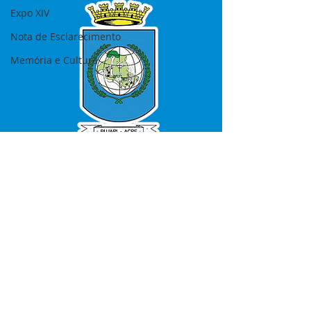
Expo XIV
Nota de Esclarecimento
Memória e Cultura
SERVIÇO DE ATENDIMENTO AO 
CIDADÃO (SIC) E OUVIDORIA
Prefeitura de Bujari - Estado do Acre
CNPJ 84.306.620/0001-43
💻Acesso online: 
SIC 
| 
Fale Conosco
 | 
Ouvidoria
|
Portal de Transparência
📱Fone: +55 (68) 99935-1504 
(Responsável 
Ana Paula Diniz
)
🏢 Rua: José Acrisio Alves de Melo e 