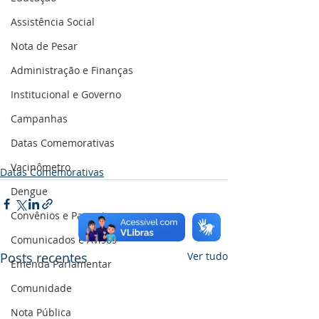
Assistência Social
Nota de Pesar
Administração e Finanças
Institucional e Governo
Campanhas
Datas Comemorativas
Vacinômetro
Datas Comemorativas
Dengue
Convênios e Parcerias
Comunicados e Avisos
Posts recentes
Ver tudo
Emenda Parlamentar
Comunidade
Nota Pública