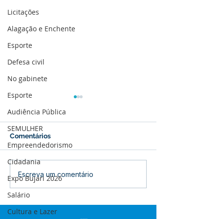
Licitações
Alagação e Enchente
Esporte
Defesa civil
No gabinete
Esporte
Audiência Pública
SEMULHER
Comentários
Empreendedorismo
Cidadania
12 de junho: Feliz Dia
04 de junho: Di
Escreva um comentário
Expo Bujari 2026
dos Namorados!
Corpus Christi
Salário
Cultura e Lazer