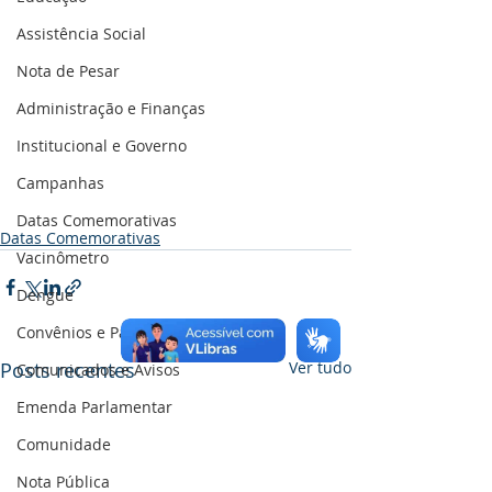
Assistência Social
Nota de Pesar
Administração e Finanças
Institucional e Governo
Campanhas
Datas Comemorativas
Datas Comemorativas
Vacinômetro
Dengue
Convênios e Parcerias
Posts recentes
Ver tudo
Comunicados e Avisos
Emenda Parlamentar
Comunidade
Nota Pública