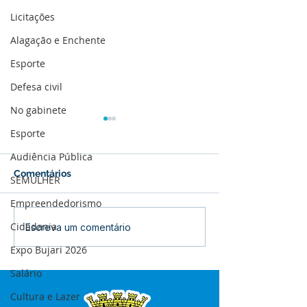
Licitações
Alagação e Enchente
Esporte
Defesa civil
No gabinete
Esporte
Audiência Pública
Comentários
SEMULHER
Empreendedorismo
Cidadania
12 de junho: Feliz Dia
04 de junho: Di
Escreva um comentário
dos Namorados!
Corpus Christi
Expo Bujari 2026
Salário
Cultura e Lazer