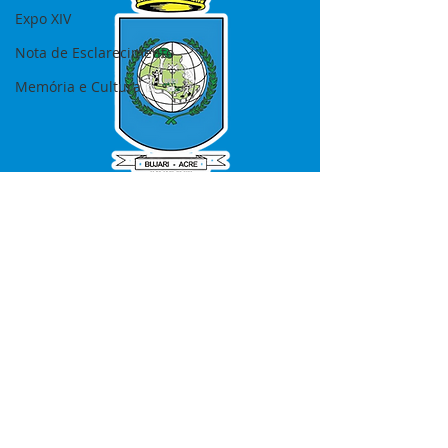
Expo XIV
Nota de Esclarecimento
Memória e Cultura
SERVIÇO DE ATENDIMENTO AO 
CIDADÃO (SIC) E OUVIDORIA
Prefeitura de Bujari - Estado do Acre
CNPJ 84.306.620/0001-43
💻Acesso online: 
SIC 
| 
Fale Conosco
 | 
Ouvidoria
|
Portal de Transparência
📱Fone: +55 (68) 99935-1504 
(Responsável 
Ana Paula Diniz
)
🏢 Rua: José Acrisio Alves de Melo e 
Silva, Cerâmica nº10, CEP: 69.926-072 