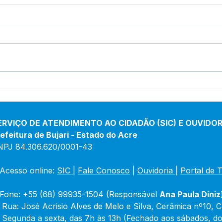
12 de junho: Feliz Dia dos
04 d
Namorados!
Chri
ERVIÇO DE ATENDIMENTO AO CIDADÃO (SIC) E OUVIDOR
efeitura de Bujari - Estado do Acre
NPJ 84.306.620/0001-43
Acesso online: 
SIC 
| 
Fale Conosco
 | 
Ouvidoria
|
Portal de 
Fone: +55 (68) 99935-1504 (Responsável 
Ana Paula Diniz
 Rua: José Acrisio Alves de Melo e Silva, Cerâmica nº10, 
 Segunda a sexta, das 7h às 13h (Fechado aos sábados, do