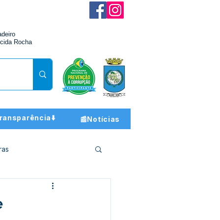
adeiro
cida Rocha
ransparência⬇️
📰Notícias
ras
ção e Finanças
e