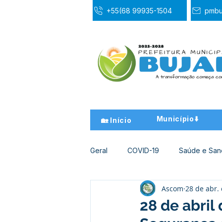
+55(68 99935-1504
pmbu
Município⬇️
🏡 Início
Geral
COVID-19
Saúde e Sa
Ascom
28 de abr.
Desporto Cultura e Lazer
Ed
28 de abril