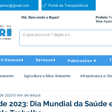
jariac@gmail.com
Portal da Transparência
Olá, Bem-vindo a Bujari!
Prefeito
P
Vice
Apare
O Governo⬇️
Serviços⬇️
T
Publicações 🔽
neamento
Agricultura e Meio Ambiente
Infraestrutura e Ob
 de 2023
0 min de leitura
ucação
Assistência Social
Nota de Pesar
Administra
 de 2023: Dia Mundial da Saúde 