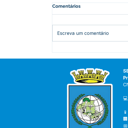
Comentários
Escreva um comentário
Parabéns, Acre! 64 anos de
conquistas e esperança
S
Pr
C
💻
📱
🏢
📅