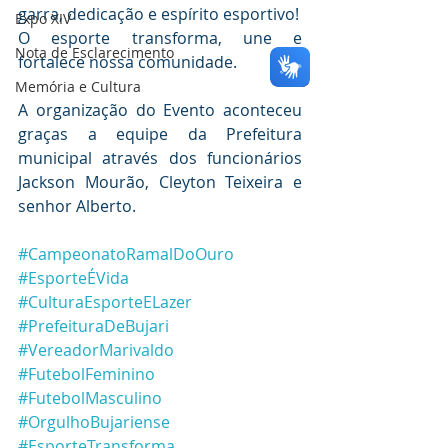
garra, dedicação e espírito esportivo!  
Expo XIV
O esporte transforma, une e 
Nota de Esclarecimento
fortalece nossa comunidade. 
Memória e Cultura
A organização do Evento aconteceu 
graças a equipe da Prefeitura 
municipal através dos funcionários 
Jackson Mourão, Cleyton Teixeira e 
senhor Alberto.
#CampeonatoRamalDoOuro
#EsporteÉVida
#CulturaEsporteELazer
#PrefeituraDeBujari
#VereadorMarivaldo
#FutebolFeminino
#FutebolMasculino
#OrgulhoBujariense
#EsporteTransforma