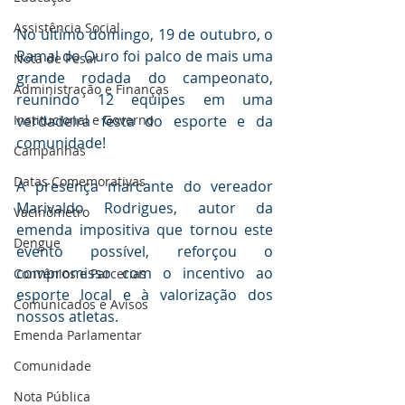
Assistência Social
No último domingo, 19 de outubro, o 
Ramal do Ouro foi palco de mais uma 
Nota de Pesar
grande rodada do campeonato, 
Administração e Finanças
reunindo 12 equipes em uma 
verdadeira festa do esporte e da 
Institucional e Governo
comunidade! 
Campanhas
Datas Comemorativas
A presença marcante do vereador 
Marivaldo Rodrigues, autor da 
Vacinômetro
emenda impositiva que tornou este 
Dengue
evento possível, reforçou o 
compromisso com o incentivo ao 
Convênios e Parcerias
esporte local e à valorização dos 
Comunicados e Avisos
nossos atletas. 
Emenda Parlamentar
Comunidade
Nota Pública