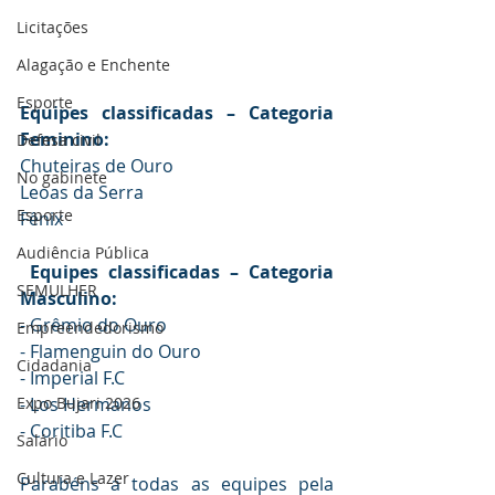
Licitações
Alagação e Enchente
Esporte
Equipes classificadas – Categoria 
Feminino:
Defesa civil
Chuteiras de Ouro  
No gabinete
Leoas da Serra  
Esporte
Fênix  
Audiência Pública
 Equipes classificadas – Categoria 
SEMULHER
Masculino: 
- Grêmio do Ouro  
Empreendedorismo
- Flamenguin do Ouro  
Cidadania
- Imperial F.C  
- Los Hermanos  
Expo Bujari 2026
- Coritiba F.C  
Salário
Cultura e Lazer
Parabéns a todas as equipes pela 