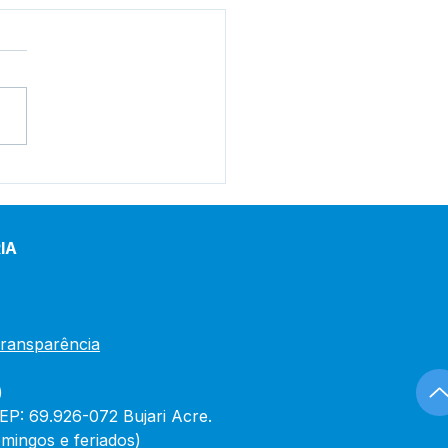
e junho: Dia de Corpus
sti
IA
Transparência
)
CEP: 69.926-072 Bujari Acre.
mingos e feriados)