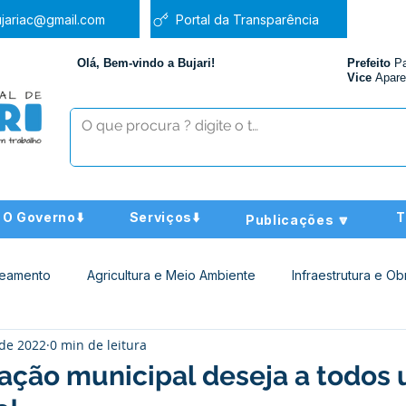
jariac@gmail.com
Portal da Transparência
Olá, Bem-vindo a Bujari!
Prefeito
P
Vice
Apare
O Governo⬇️
Serviços⬇️
T
Publicações 🔽
neamento
Agricultura e Meio Ambiente
Infraestrutura e Ob
 de 2022
0 min de leitura
ucação
Assistência Social
Nota de Pesar
Administra
ração municipal deseja a todos