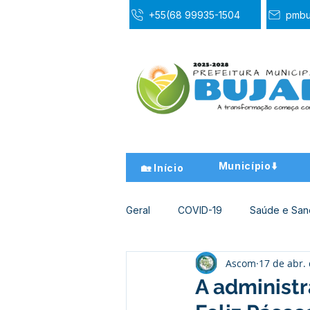
+55(68 99935-1504
pmbu
Município⬇️
🏡 Início
Geral
COVID-19
Saúde e Sa
Ascom
17 de abr.
Desporto Cultura e Lazer
Ed
A administ