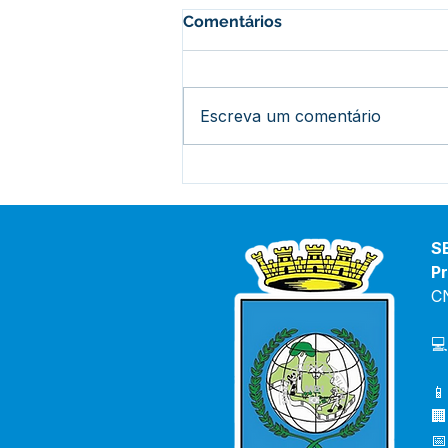
Comentários
Escreva um comentário
Parabéns, Acre! 64 anos de
conquistas e esperança
S
Pr
C
💻
📱
🏢
📅