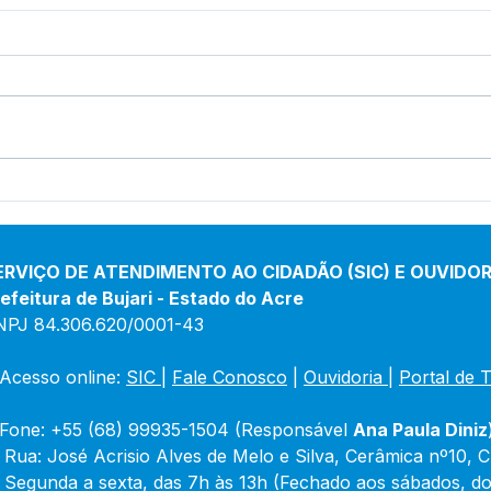
12 de junho: Feliz Dia dos
04 d
Namorados!
Chri
ERVIÇO DE ATENDIMENTO AO CIDADÃO (SIC) E OUVIDOR
efeitura de Bujari - Estado do Acre
NPJ 84.306.620/0001-43
Acesso online: 
SIC 
| 
Fale Conosco
 | 
Ouvidoria
|
Portal de 
Fone: +55 (68) 99935-1504 (Responsável 
Ana Paula Diniz
 Rua: José Acrisio Alves de Melo e Silva, Cerâmica nº10, 
 Segunda a sexta, das 7h às 13h (Fechado aos sábados, do