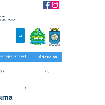
adeiro
cida Rocha
ransparência⬇️
📰Notícias
ras
ção e Finanças
 uma