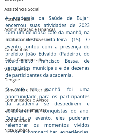
Assistência Social
A Academia da Saúde de Bujari 
Nota de Pesar
encerrou suas atividades de 2023 
Administração e Finanças
com um delicioso café da manhã, na 
manhã desta sexta-feira (15). O 
Institucional e Governo
evento contou com a presença do 
Campanhas
prefeito João Edvaldo (Padeiro), do 
Datas Comemorativas
vice-prefeito Francisco Bessa, de 
secretários municipais e de dezenas 
Vacinômetro
de participantes da academia.
Dengue
O café da manhã foi uma 
Convênios e Parcerias
oportunidade para os participantes 
Comunicados e Avisos
da academia se despedirem e 
Emenda Parlamentar
celebrarem as conquistas do ano. 
Durante o evento, eles puderam 
Comunidade
relembrar os momentos vividos 
Nota Pública
juntos e compartilhar experiências. 