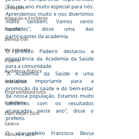
"Foi um ano muito especial para nós. 
Licitações
Aprendemos muito e nos divertimos 
Alagação e Enchente
muito também. Vamos sentir 
saudades", disse uma das 
Esporte
participantes da academia.
Defesa civil
No gabinete
O prefeito Padeiro destacou a 
importância da Academia da Saúde 
Esporte
para a comunidade.
Audiência Pública
"A Academia da Saúde é uma 
iniciativa importante para a 
SEMULHER
promoção da saúde e do bem-estar 
Empreendedorismo
da nossa população. Estamos muito 
Cidadania
satisfeitos com os resultados 
alcançados neste ano", disse o 
Expo Bujari 2026
prefeito.
Salário
O vice-prefeito Francisco Bessa 
Cultura e Lazer