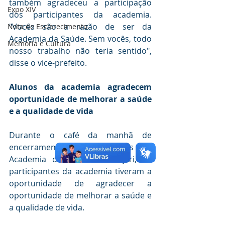
também agradeceu a participação 
Expo XIV
dos participantes da academia. 
"Vocês são a razão de ser da 
Nota de Esclarecimento
Academia da Saúde. Sem vocês, todo 
Memória e Cultura
nosso trabalho não teria sentido", 
disse o vice-prefeito.
Alunos da academia agradecem 
oportunidade de melhorar a saúde 
e a qualidade de vida
Durante o café da manhã de 
encerramento das atividades da 
Academia da Saúde de Bujari, os 
participantes da academia tiveram a 
oportunidade de agradecer a 
oportunidade de melhorar a saúde e 
a qualidade de vida.