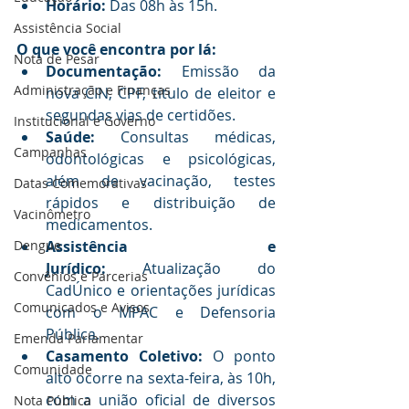
Horário:
 Das 08h às 15h.
Assistência Social
O que você encontra por lá:
Nota de Pesar
Documentação:
 Emissão da 
Administração e Finanças
nova CIN, CPF, título de eleitor e 
segundas vias de certidões.
Institucional e Governo
Saúde:
 Consultas médicas, 
Campanhas
odontológicas e psicológicas, 
além de vacinação, testes 
Datas Comemorativas
rápidos e distribuição de 
Vacinômetro
medicamentos.
Dengue
Assistência e 
Jurídico:
 Atualização do 
Convênios e Parcerias
CadÚnico e orientações jurídicas 
Comunicados e Avisos
com o MPAC e Defensoria 
Pública.
Emenda Parlamentar
Casamento Coletivo:
 O ponto 
Comunidade
alto ocorre na sexta-feira, às 10h, 
com a união oficial de diversos 
Nota Pública