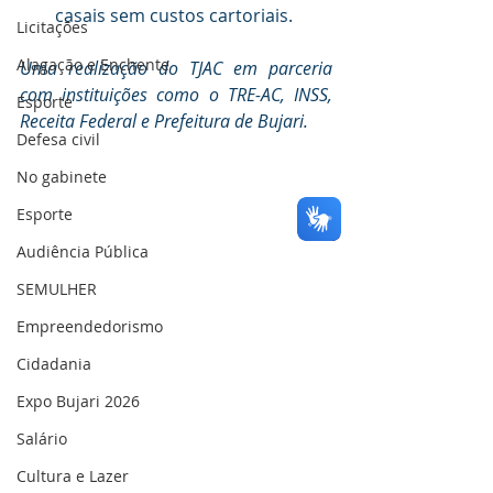
casais sem custos cartoriais.
Licitações
Alagação e Enchente
Uma realização do TJAC em parceria 
com instituições como o TRE-AC, INSS, 
Esporte
Receita Federal e Prefeitura de Bujari.
Defesa civil
No gabinete
Esporte
Audiência Pública
SEMULHER
Empreendedorismo
Cidadania
Expo Bujari 2026
Salário
Cultura e Lazer