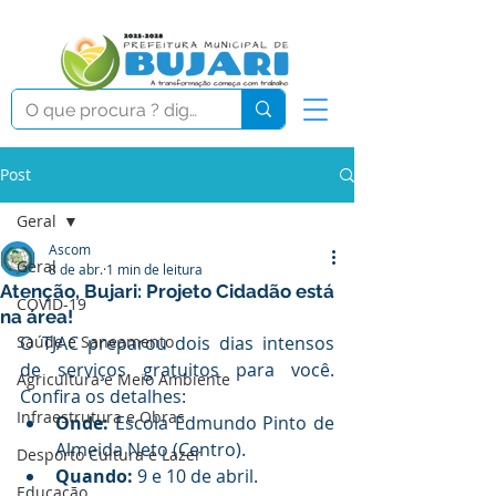
Post
Geral
Ascom
Geral
8 de abr.
1 min de leitura
Atenção, Bujari: Projeto Cidadão está
COVID-19
na área!
Saúde e Saneamento
O TJAC preparou dois dias intensos 
de serviços gratuitos para você. 
Agricultura e Meio Ambiente
Confira os detalhes:
Infraestrutura e Obras
Onde:
 Escola Edmundo Pinto de 
Almeida Neto (Centro). 
Desporto Cultura e Lazer
Quando:
 9 e 10 de abril. 
Educação