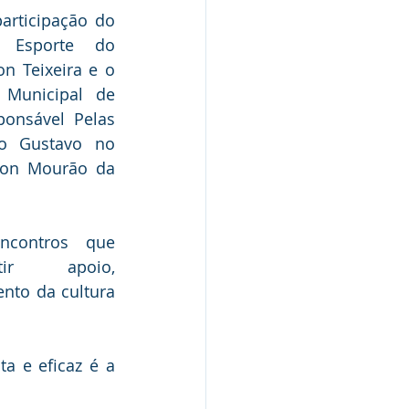
rticipação do 
 Esporte do 
n Teixeira e o 
Municipal de 
onsável Pelas 
o Gustavo no 
son Mourão da 
contros que 
tir apoio, 
nto da cultura 
a e eficaz é a 