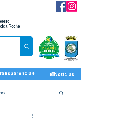
adeiro
cida Rocha
ransparência⬇️
📰Notícias
ras
ção e Finanças