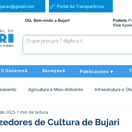
jariac@gmail.com
Portal da Transparência
Olá, Bem-vindo a Bujari!
Prefeito
P
Vice
Apare
O Governo⬇️
Serviços⬇️
T
Publicações 🔽
neamento
Agricultura e Meio Ambiente
Infraestrutura e Ob
 de 2025
1 min de leitura
ucação
Assistência Social
Nota de Pesar
Administra
zedores de Cultura de Bujari