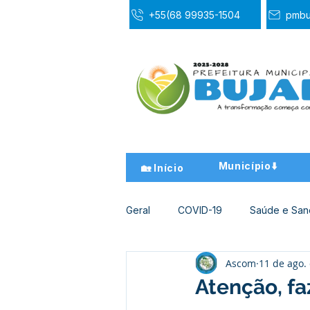
+55(68 99935-1504
pmbu
Município⬇️
🏡 Início
Geral
COVID-19
Saúde e Sa
Ascom
11 de ago.
Desporto Cultura e Lazer
Ed
Atenção, fa