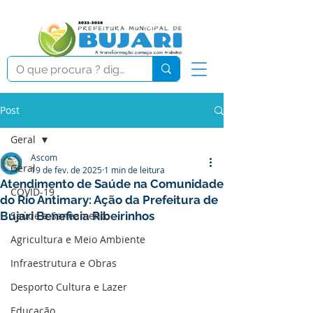
Post
Geral
Ascom
Geral
19 de fev. de 2025
1 min de leitura
Atendimento de Saúde na Comunidade
COVID-19
do Rio Antimary: Ação da Prefeitura de
Bujari Beneficia Ribeirinhos
Saúde e Saneamento
Agricultura e Meio Ambiente
Infraestrutura e Obras
Desporto Cultura e Lazer
Educação