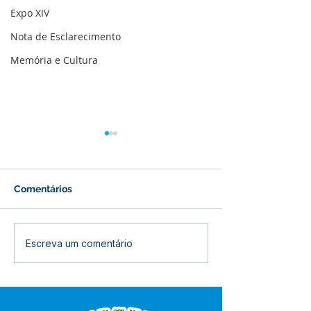
Expo XIV
Nota de Esclarecimento
Memória e Cultura
Comentários
Bujari intensifica
Entrega de mat
Escreva um comentário
combate às endemias
fortalece a saú
com capacitação de
inclusão no mu
agentes