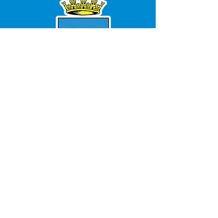
SERVIÇO DE ATENDIMENTO AO 
CIDADÃO (SIC) E OUVIDORIA
Prefeitura de Bujari - Estado do Acre
CNPJ 84.306.620/0001-43
💻Acesso online: 
SIC 
| 
Fale Conosco
 | 
Ouvidoria
|
Portal de Transparência
📱Fone: +55 (68) 99935-1504 
(Responsável 
Ana Paula Diniz
)
🏢 Rua: José Acrisio Alves de Melo e 