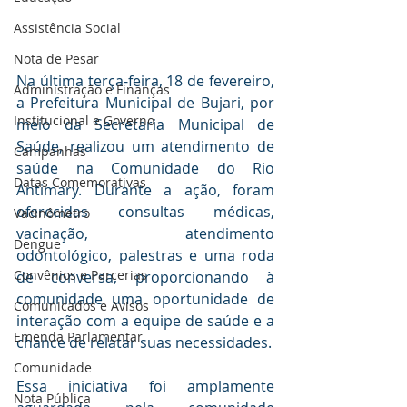
Assistência Social
Nota de Pesar
Na última terça-feira, 18 de fevereiro, 
Administração e Finanças
a Prefeitura Municipal de Bujari, por 
Institucional e Governo
meio da Secretaria Municipal de 
Saúde, realizou um atendimento de 
Campanhas
saúde na Comunidade do Rio 
Datas Comemorativas
Antimary. Durante a ação, foram 
oferecidas consultas médicas, 
Vacinômetro
vacinação, atendimento 
Dengue
odontológico, palestras e uma roda 
Convênios e Parcerias
de conversa, proporcionando à 
comunidade uma oportunidade de 
Comunicados e Avisos
interação com a equipe de saúde e a 
Emenda Parlamentar
chance de relatar suas necessidades.
Comunidade
Essa iniciativa foi amplamente 
Nota Pública