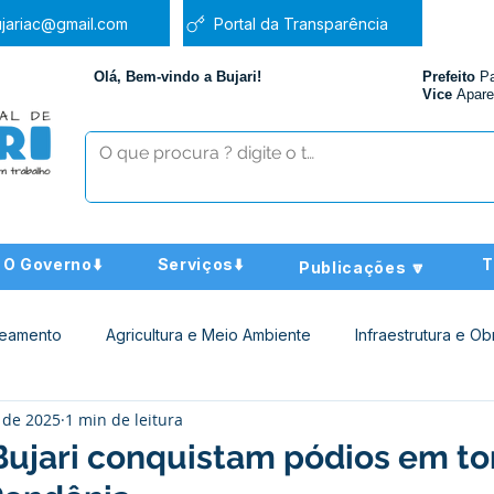
jariac@gmail.com
Portal da Transparência
Olá, Bem-vindo a Bujari!
Prefeito
P
Vice
Apare
O Governo⬇️
Serviços⬇️
T
Publicações 🔽
neamento
Agricultura e Meio Ambiente
Infraestrutura e Ob
 de 2025
1 min de leitura
ucação
Assistência Social
Nota de Pesar
Administra
Bujari conquistam pódios em to