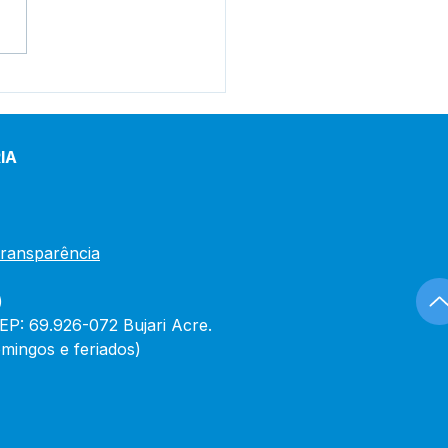
etaria Municipal de
ura, Esporte e Lazer
iza reinauguração da
ra de Areia Leudo
IA
ques Holanda
Transparência
)
CEP: 69.926-072 Bujari Acre.
mingos e feriados)