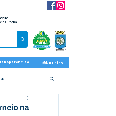
adeiro
cida Rocha
ransparência⬇️
📰Notícias
ras
ção e Finanças
rneio na