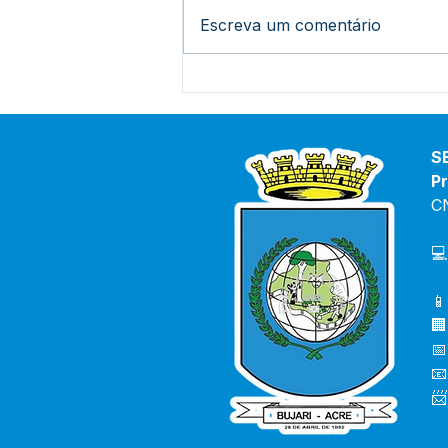
Escreva um comentário
Prefeitura de Bujari lança o
concurso "Rainha do
Rodeio 2026"
S
Pr
C
💻
📱
🏢
📅
📧
📨