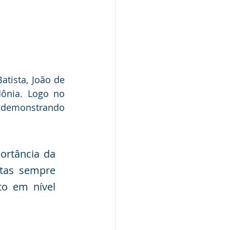
tista, João de 
ônia. Logo no 
 demonstrando 
rtância da 
tas sempre 
o em nível 