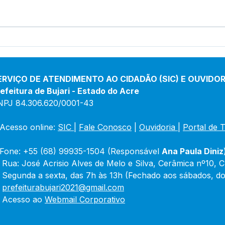
Na Torcida pela Seleção:
Secr
"Aulão do Hexa" Agita
Cult
Academia de Saúde e
real
Movimenta Bujari.
Quad
ERVIÇO DE ATENDIMENTO AO CIDADÃO (SIC) E OUVIDOR
Mar
efeitura de Bujari - Estado do Acre
NPJ 84.306.620/0001-43
Acesso online: 
SIC 
| 
Fale Conosco
 | 
Ouvidoria
|
Portal de 
Fone: +55 (68) 99935-1504 (Responsável 
Ana Paula Diniz
 Rua: José Acrisio Alves de Melo e Silva, Cerâmica nº10, 
 Segunda a sexta, das 7h às 13h (Fechado aos sábados, do
 
prefeiturabujari2021@gmail.com
 Acesso ao 
Webmail Corporativo