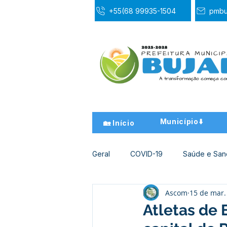
+55(68 99935-1504
pmbu
Município⬇️
🏡 Início
Geral
COVID-19
Saúde e Sa
Ascom
15 de mar.
Desporto Cultura e Lazer
Ed
Atletas de 