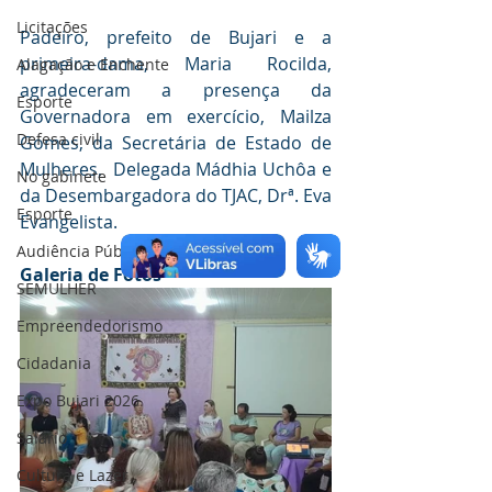
Licitações
Padeiro, prefeito de Bujari e a 
primeira-dama, Maria Rocilda, 
Alagação e Enchente
agradeceram a presença da 
Esporte
Governadora em exercício, Mailza 
Defesa civil
Gomes, da Secretária de Estado de 
Mulheres,  Delegada Mádhia Uchôa e 
No gabinete
da Desembargadora do TJAC, Drª. Eva 
Esporte
Evangelista.  
Audiência Pública
Galeria de Fotos
SEMULHER
Empreendedorismo
Cidadania
Expo Bujari 2026
Salário
Cultura e Lazer