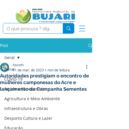
Post
Geral
Ascom
Geral
11 de mar. de 2023
1 min de leitura
Autoridades prestigiam o encontro de
COVID-19
mulheres camponesas do Acre e
lançamento da Campanha Sementes
Saúde e Saneamento
Agricultura e Meio Ambiente
Infraestrutura e Obras
Desporto Cultura e Lazer
Educação