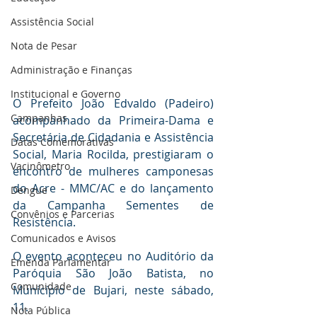
Assistência Social
Nota de Pesar
Administração e Finanças
Institucional e Governo
O Prefeito João Edvaldo (Padeiro) 
Campanhas
acompanhado da Primeira-Dama e 
Secretária de Cidadania e Assistência 
Datas Comemorativas
Social, Maria Rocilda, prestigiaram o 
Vacinômetro
encontro de mulheres camponesas 
do Acre - MMC/AC e do lançamento 
Dengue
da Campanha Sementes de 
Convênios e Parcerias
Resistência.
Comunicados e Avisos
O evento aconteceu no Auditório da 
Emenda Parlamentar
Paróquia São João Batista, no 
Comunidade
Município de Bujari, neste sábado, 
11.
Nota Pública