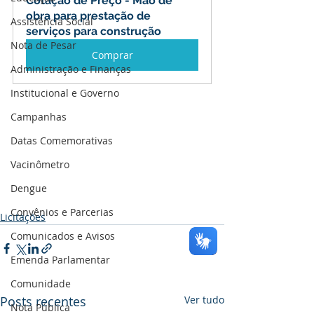
Cotação de Preço - Mão de 
obra para prestação de 
Assistência Social
serviços para construção
Nota de Pesar
Comprar
Administração e Finanças
Institucional e Governo
Campanhas
Datas Comemorativas
Vacinômetro
Dengue
Convênios e Parcerias
Licitações
Comunicados e Avisos
Emenda Parlamentar
Comunidade
Posts recentes
Ver tudo
Nota Pública