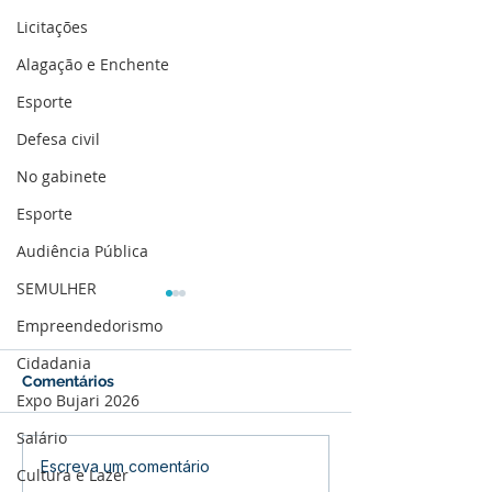
Licitações
Alagação e Enchente
Esporte
Defesa civil
No gabinete
Esporte
Audiência Pública
SEMULHER
Empreendedorismo
Cidadania
Comentários
Expo Bujari 2026
Salário
Cotação de Preço -
Concorrência E
Escreva um comentário
Cultura e Lazer
Aviso de Cotação de
004/2025 - Avi