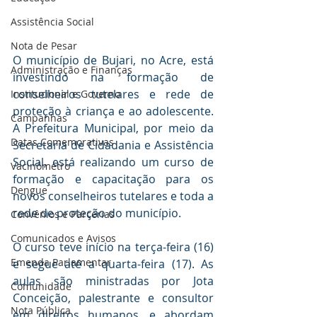
Assistência Social
Nota de Pesar
O município de Bujari, no Acre, está 
Administração e Finanças
investindo na formação de 
conselheiros tutelares e rede de 
Institucional e Governo
proteção à criança e ao adolescente. 
Campanhas
A Prefeitura Municipal, por meio da 
Datas Comemorativas
Secretaria de Cidadania e Assistência 
Social, está realizando um curso de 
Vacinômetro
formação e capacitação para os 
Dengue
novos conselheiros tutelares e toda a 
rede de proteção do município.
Convênios e Parcerias
Comunicados e Avisos
O curso teve início na terça-feira (16) 
Emenda Parlamentar
e segue até a quarta-feira (17). As 
aulas são ministradas por Jota 
Comunidade
Conceição, palestrante e consultor 
Nota Pública
em direitos humanos, e abordam 