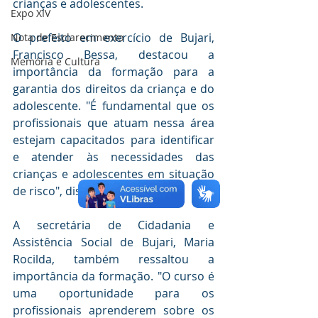
crianças e adolescentes.
Expo XIV
O prefeito em exercício de Bujari, 
Nota de Esclarecimento
Francisco Bessa, destacou a 
Memória e Cultura
importância da formação para a 
garantia dos direitos da criança e do 
adolescente. "É fundamental que os 
profissionais que atuam nessa área 
estejam capacitados para identificar 
e atender às necessidades das 
crianças e adolescentes em situação 
de risco", disse.
A secretária de Cidadania e 
Assistência Social de Bujari, Maria 
Rocilda, também ressaltou a 
importância da formação. "O curso é 
uma oportunidade para os 
profissionais aprenderem sobre os 