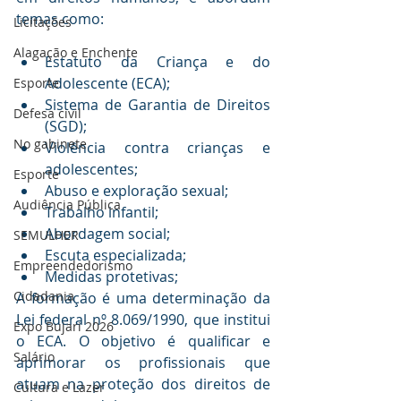
temas como:
Licitações
Alagação e Enchente
Estatuto da Criança e do 
Adolescente (ECA);
Esporte
Sistema de Garantia de Direitos 
Defesa civil
(SGD);
No gabinete
Violência contra crianças e 
adolescentes;
Esporte
Abuso e exploração sexual;
Audiência Pública
Trabalho infantil;
Abordagem social;
SEMULHER
Escuta especializada;
Empreendedorismo
Medidas protetivas;
Cidadania
A formação é uma determinação da 
Lei federal nº 8.069/1990, que institui 
Expo Bujari 2026
o ECA. O objetivo é qualificar e 
Salário
aprimorar os profissionais que 
atuam na proteção dos direitos de 
Cultura e Lazer