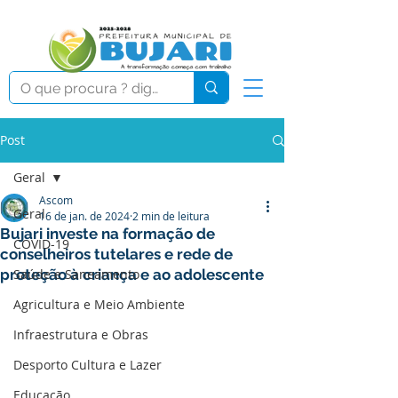
Post
Geral
Ascom
Geral
16 de jan. de 2024
2 min de leitura
Bujari investe na formação de
COVID-19
conselheiros tutelares e rede de
proteção à criança e ao adolescente
Saúde e Saneamento
Agricultura e Meio Ambiente
Infraestrutura e Obras
Desporto Cultura e Lazer
Educação