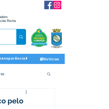
adeiro
cida Rocha
ransparência⬇️
📰Notícias
ras
ção e Finanças
co pelo