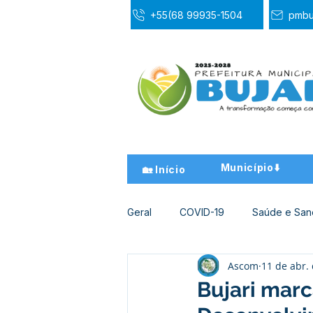
+55(68 99935-1504
pmbu
Município⬇️
🏡 Início
Geral
COVID-19
Saúde e Sa
Ascom
11 de abr.
Desporto Cultura e Lazer
Ed
Bujari marc