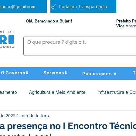
jariac@gmail.com
Portal da Transparência
Olá, Bem-vindo a Bujari!
Prefeito
P
Vice
Apare
O Governo⬇️
Serviços⬇️
T
Publicações 🔽
neamento
Agricultura e Meio Ambiente
Infraestrutura e Ob
 de 2025
1 min de leitura
ucação
Assistência Social
Nota de Pesar
Administra
a presença no I Encontro Técni