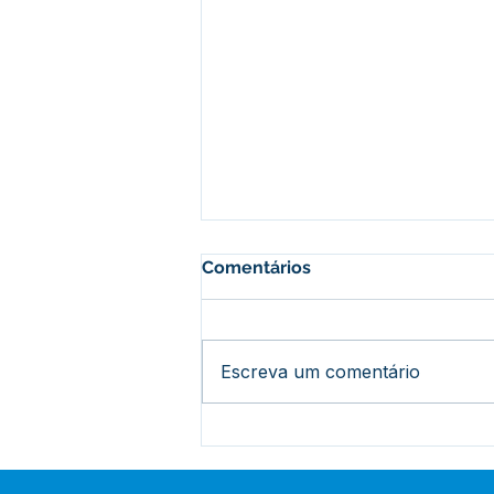
Comentários
Escreva um comentário
Bujari Celebra 34 Anos de
História e Desenvolvimento
com Bolo Gigante e