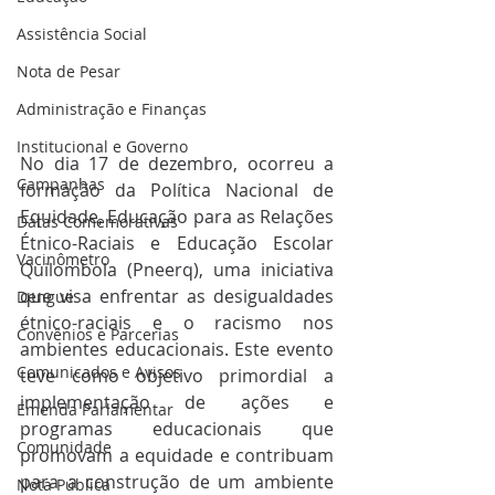
Assistência Social
Nota de Pesar
Administração e Finanças
Institucional e Governo
No dia 17 de dezembro, ocorreu a 
Campanhas
formação da Política Nacional de 
Equidade, Educação para as Relações 
Datas Comemorativas
Étnico-Raciais e Educação Escolar 
Vacinômetro
Quilombola (Pneerq), uma iniciativa 
que visa enfrentar as desigualdades 
Dengue
étnico-raciais e o racismo nos 
Convênios e Parcerias
ambientes educacionais. Este evento 
Comunicados e Avisos
teve como objetivo primordial a 
implementação de ações e 
Emenda Parlamentar
programas educacionais que 
Comunidade
promovam a equidade e contribuam 
para a construção de um ambiente 
Nota Pública