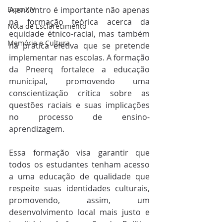
A encontro é importante não apenas 
Expo XIV
na formação teórica acerca da 
Nota de Esclarecimento
equidade étnico-racial, mas também 
Memória e Cultura
na prática efetiva que se pretende 
implementar nas escolas. A formação 
da Pneerq fortalece a educação 
municipal, promovendo uma 
conscientização crítica sobre as 
questões raciais e suas implicações 
no processo de ensino-
aprendizagem.
Essa formação visa garantir que 
todos os estudantes tenham acesso 
a uma educação de qualidade que 
respeite suas identidades culturais, 
promovendo, assim, um 
desenvolvimento local mais justo e 