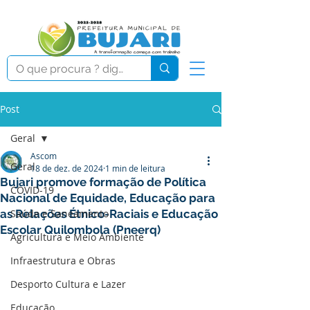
Post
Geral
Ascom
Geral
18 de dez. de 2024
1 min de leitura
Bujari promove formação de Política
COVID-19
Nacional de Equidade, Educação para
as Relações Étnico-Raciais e Educação
Saúde e Saneamento
Escolar Quilombola (Pneerq)
Agricultura e Meio Ambiente
Infraestrutura e Obras
Desporto Cultura e Lazer
Educação