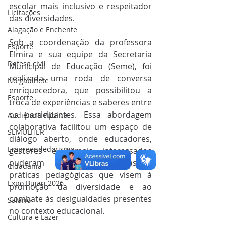
escolar mais inclusivo e respeitador 
Licitações
das diversidades.
Alagação e Enchente
Sob a coordenação da professora 
Esporte
Elmira e sua equipe da Secretaria 
Defesa civil
Municipal de Educação (Seme), foi 
realizada uma roda de conversa 
No gabinete
enriquecedora, que possibilitou a 
Esporte
troca de experiências e saberes entre 
os participantes. Essa abordagem 
Audiência Pública
colaborativa facilitou um espaço de 
SEMULHER
diálogo aberto, onde educadores, 
Empreendedorismo
gestores e demais interessados 
puderam discutir estratégias e 
Cidadania
práticas pedagógicas que visem à 
Expo Bujari 2026
promoção da diversidade e ao 
combate às desigualdades presentes 
Salário
no contexto educacional.
Cultura e Lazer