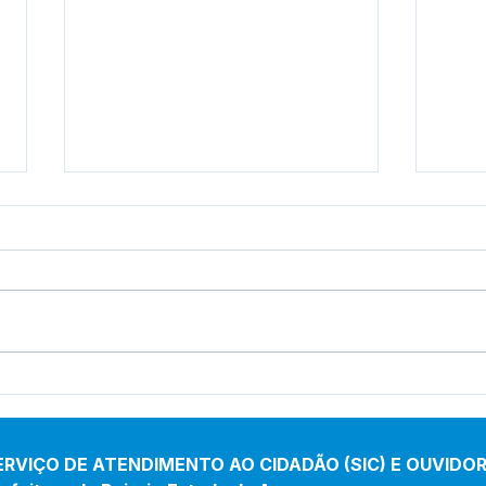
Prefeitura de Bujari reforça
Fund
abastecimento de água
de B
com Operação Pipa
exer
pelo TCE
ERVIÇO DE ATENDIMENTO AO CIDADÃO (SIC) E OUVIDOR
arqu