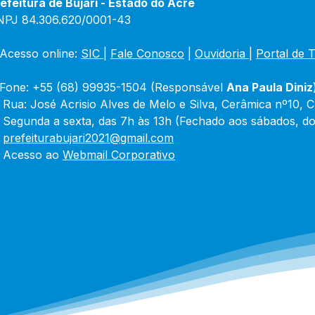
efeitura de Bujari - Estado do Acre
nece
NPJ 84.306.620/0001-43
Acesso online: 
SIC 
| 
Fale Conosco
 | 
Ouvidoria
|
Portal de 
Fone: +55 (68) 99935-1504 (Responsável 
Ana Paula Diniz
 Rua: José Acrisio Alves de Melo e Silva, Cerâmica nº10, 
 Segunda a sexta, das 7h às 13h (Fechado aos sábados, do
 
prefeiturabujari2021@gmail.com
 Acesso ao 
Webmail Corporativo