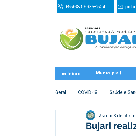
+55(68 99935-1504
pmbu
Município⬇️
🏡 Início
Geral
COVID-19
Saúde e Sa
Ascom
8 de abr. 
Desporto Cultura e Lazer
Ed
Bujari real