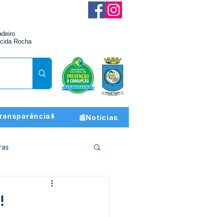
adeiro
cida Rocha
ransparência⬇️
📰Notícias
ras
ção e Finanças
!