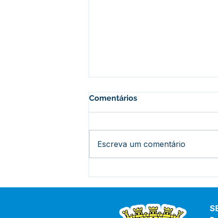
Comentários
Escreva um comentário
Bujari Celebra 34 Anos de
História e Desenvolvimento
com Bolo Gigante e
Resgate Cultural
S