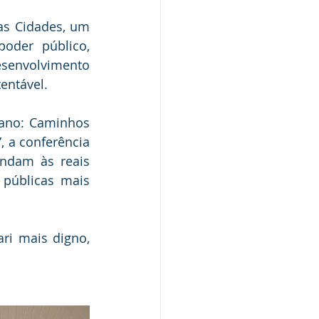
as Cidades, um 
oder público, 
esenvolvimento 
entável.
ano: Caminhos 
, a conferência 
ndam às reais 
públicas mais 
ri mais digno, 