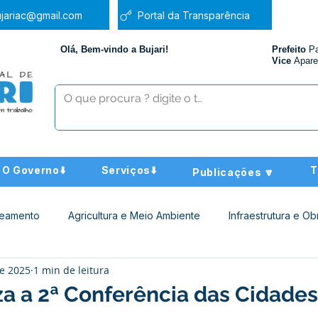
jariac@gmail.com
Portal da Transparência
Olá, Bem-vindo a Bujari!
Prefeito
P
Vice
Apare
O Governo⬇️
Serviços⬇️
T
Publicações 🔽
neamento
Agricultura e Meio Ambiente
Infraestrutura e Ob
de 2025
1 min de leitura
ucação
Assistência Social
Nota de Pesar
Administra
iza a 2ª Conferência das Cidades