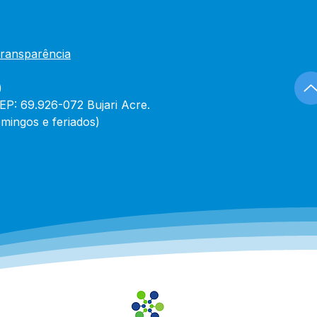
ssidade de plenário
Transparência
)
CEP: 69.926-072 Bujari Acre.
mingos e feriados)