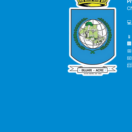
Pr
C
💻
📱
🏢
📅
📧
📨