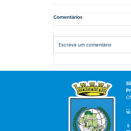
Comentários
Escreva um comentário
Prefeitura de Bujari
inaugura reforma do Centro
de Saúde Raimunda
Porfírio nesta quinta-feira
S
Pr
C
💻
📱