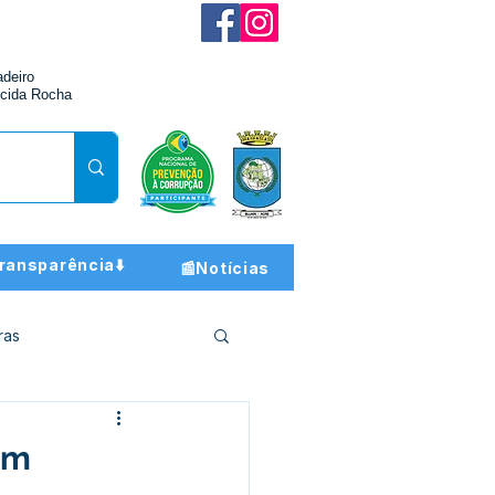
adeiro
cida Rocha
ransparência⬇️
📰Notícias
ras
ção e Finanças
em