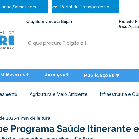
jariac@gmail.com
Portal da Transparência
Olá, Bem-vindo a Bujari!
Prefeito
P
Vice
Apare
O Governo⬇️
Serviços⬇️
T
Publicações 🔽
neamento
Agricultura e Meio Ambiente
Infraestrutura e Ob
 de 2025
1 min de leitura
ucação
Assistência Social
Nota de Pesar
Administra
ebe Programa Saúde Itinerante 