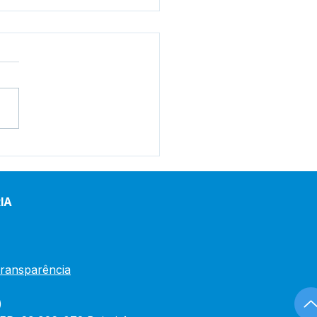
ega de materiais
alece a saúde e a
usão no município
IA
Transparência
)