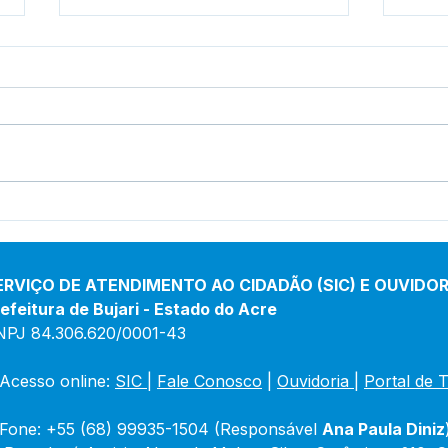
Bujari intensifica combate
Entr
às endemias com
fort
capacitação de agentes
incl
ERVIÇO DE ATENDIMENTO AO CIDADÃO (SIC) E OUVIDOR
efeitura de Bujari - Estado do Acre
NPJ 84.306.620/0001-43
Acesso online: 
SIC 
| 
Fale Conosco
 | 
Ouvidoria
|
Portal de 
Fone: +55 (68) 99935-1504 (Responsável 
Ana Paula Diniz