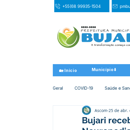
+55(68 99935-1504
pmbu
Município⬇️
🏡 Início
Geral
COVID-19
Saúde e Sa
Ascom
25 de abr.
Desporto Cultura e Lazer
Ed
Bujari rec