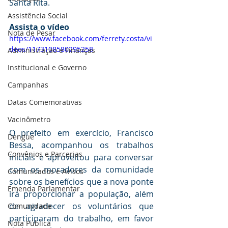
Santa Rita.
Assistência Social
Assista o vídeo 
Nota de Pesar
https://www.facebook.com/ferrety.costa/vi
deos/1173108580295258
Administração e Finanças
Institucional e Governo
Campanhas
Datas Comemorativas
Vacinômetro
O prefeito em exercício, Francisco 
Dengue
Bessa, acompanhou os trabalhos 
Convênios e Parcerias
iniciais e aproveitou para conversar 
com os moradores da comunidade 
Comunicados e Avisos
sobre os benefícios que a nova ponte 
Emenda Parlamentar
irá proporcionar a população, além 
de agradecer os voluntários que 
Comunidade
participaram do trabalho, em favor 
Nota Pública