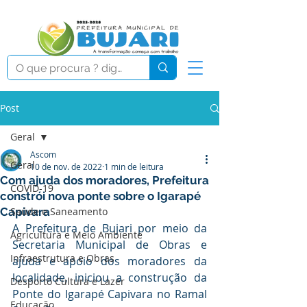
Post
Geral
Ascom
Geral
10 de nov. de 2022
1 min de leitura
Com ajuda dos moradores, Prefeitura
COVID-19
constrói nova ponte sobre o Igarapé
Capivara
Saúde e Saneamento
A Prefeitura de Bujari por meio da 
Agricultura e Meio Ambiente
Secretaria Municipal de Obras e 
Infraestrutura e Obras
ajuda e apoio dos moradores da 
localidade, iniciou a construção da 
Desporto Cultura e Lazer
Ponte do Igarapé Capivara no Ramal 
Educação