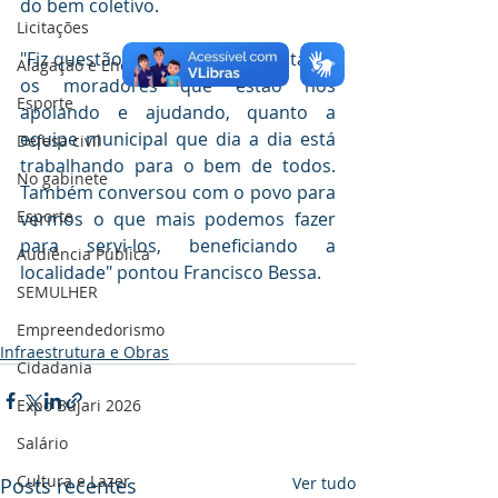
do bem coletivo.
Licitações
"Fiz questão de vir e agradecer tanto 
Alagação e Enchente
os moradores que estão nos 
Esporte
apoiando e ajudando, quanto a 
equipe municipal que dia a dia está 
Defesa civil
trabalhando para o bem de todos. 
No gabinete
Também conversou com o povo para 
Esporte
vermos o que mais podemos fazer 
para servi-los, beneficiando a 
Audiência Pública
localidade" pontou Francisco Bessa.
SEMULHER
Empreendedorismo
Infraestrutura e Obras
Cidadania
Expo Bujari 2026
Salário
Cultura e Lazer
Posts recentes
Ver tudo