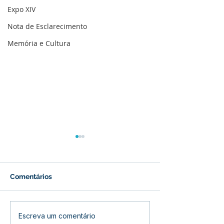
Expo XIV
Nota de Esclarecimento
Memória e Cultura
Comentários
Prefeitura inicia
Prefeitura de B
Escreva um comentário