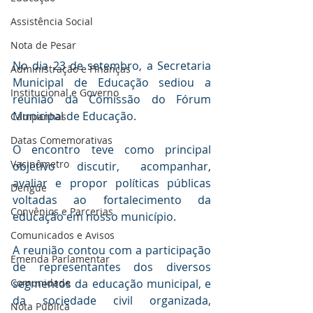
Assistência Social
Nota de Pesar
No dia 23 de setembro, a Secretaria 
Administração e Finanças
Municipal de Educação sediou a 
Institucional e Governo
reunião da Comissão do Fórum 
Municipal de Educação.
Campanhas
Datas Comemorativas
O encontro teve como principal 
Vacinômetro
objetivo discutir, acompanhar, 
avaliar e propor políticas públicas 
Dengue
voltadas ao fortalecimento da 
Convênios e Parcerias
educação em nosso município.
Comunicados e Avisos
A reunião contou com a participação 
Emenda Parlamentar
de representantes dos diversos 
segmentos da educação municipal, e 
Comunidade
da sociedade civil organizada, 
Nota Pública