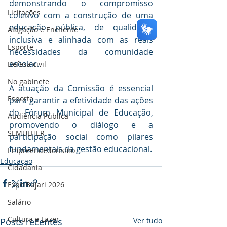
demonstrando o compromisso 
Licitações
coletivo com a construção de uma 
educação pública, de qualidade, 
Alagação e Enchente
inclusiva e alinhada com as reais 
Esporte
necessidades da comunidade 
escolar.
Defesa civil
No gabinete
A atuação da Comissão é essencial 
Esporte
para garantir a efetividade das ações 
do Fórum Municipal de Educação, 
Audiência Pública
promovendo o diálogo e a 
SEMULHER
participação social como pilares 
fundamentais da gestão educacional.
Empreendedorismo
Educação
Cidadania
Expo Bujari 2026
Salário
Cultura e Lazer
Posts recentes
Ver tudo