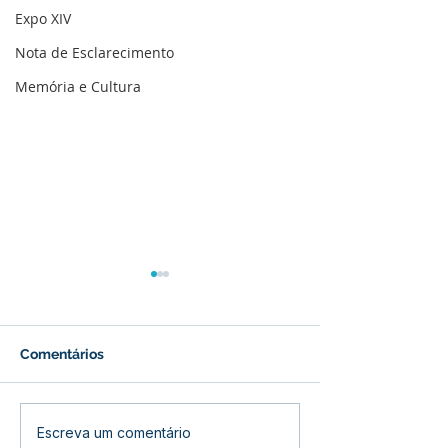
Expo XIV
Nota de Esclarecimento
Memória e Cultura
Comentários
Educação Rural em
Conselho Munic
Escreva um comentário