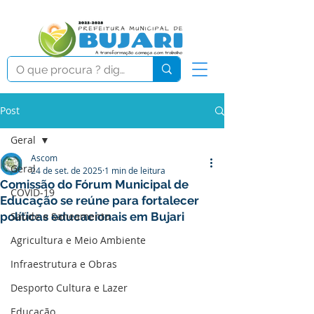
Post
Geral
Ascom
Geral
24 de set. de 2025
1 min de leitura
Comissão do Fórum Municipal de
COVID-19
Educação se reúne para fortalecer
políticas educacionais em Bujari
Saúde e Saneamento
Agricultura e Meio Ambiente
Infraestrutura e Obras
Desporto Cultura e Lazer
Educação