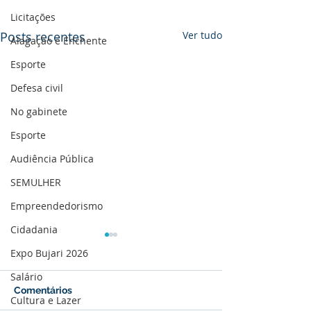
Licitações
Posts recentes
Ver tudo
Alagação e Enchente
Esporte
Defesa civil
No gabinete
Esporte
Audiência Pública
SEMULHER
Empreendedorismo
Cidadania
Expo Bujari 2026
Salário
Comentários
Cultura e Lazer