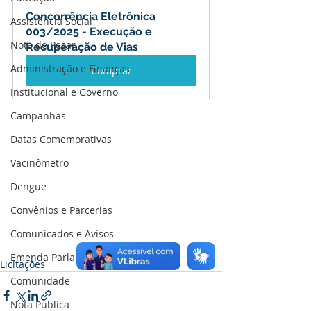
Concorrência Eletrônica 
Assistência Social
003/2025 - Execução e 
Nota de Pesar
Recuperação de Vias
Administração e Finanças
Comprar
Institucional e Governo
Campanhas
Datas Comemorativas
Vacinômetro
Dengue
Convênios e Parcerias
Comunicados e Avisos
Emenda Parlamentar
Licitações
Comunidade
Nota Pública