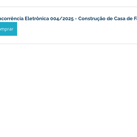
anhas
Datas Comemorativas
Vacinômetro
Dengue
corrência Eletrônica 004/2025 - Construção de Casa de F
omprar
nicados e Avisos
Emenda Parlamentar
Comunidade
nte
Esporte
Defesa civil
No gabinete
Esporte
smo
Cidadania
Expo Bujari 2026