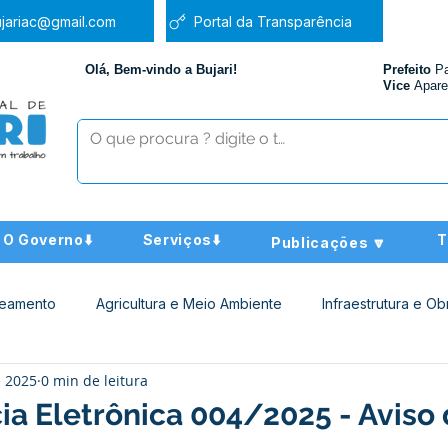
jariac@gmail.com
Portal da Transparência
Olá, Bem-vindo a Bujari!
Prefeito
P
Vice
Apare
O Governo⬇️
Serviços⬇️
T
Publicações 🔽
neamento
Agricultura e Meio Ambiente
Infraestrutura e Ob
e 2025
0 min de leitura
ucação
Assistência Social
Nota de Pesar
Administra
a Eletrônica 004/2025 - Aviso