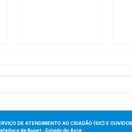
Cotação de Preço - Aviso
PE 0
de Cotação de Preço
Reti
Aber
ERVIÇO DE ATENDIMENTO AO CIDADÃO (SIC) E OUVIDOR
efeitura de Bujari - Estado do Acre