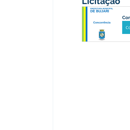
Licitação
Institucional e Governo
Camp
Con
C
Convênios e Parcerias
Comu
Licitações
Alagação e Enche
SEMULHER
Empreendedori