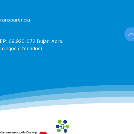
Transparência
)
CEP: 69.926-072 Bujari Acre.
mingos e feriados)
ída com amor pela Decorp.