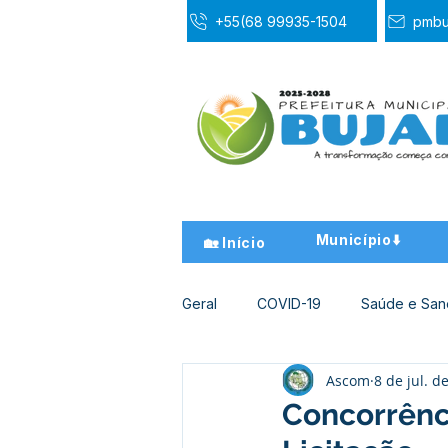
+55(68 99935-1504
pmbu
Município⬇️
🏡 Início
Geral
COVID-19
Saúde e Sa
Ascom
8 de jul. d
Desporto Cultura e Lazer
Ed
Concorrênci