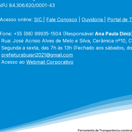
NPJ 84.306.620/0001-43
Acesso online: 
SIC 
| 
Fale Conosco
 | 
Ouvidoria
|
Portal de 
Fone: +55 (68) 99935-1504 (Responsável 
Ana Paula Diniz
 Rua: José Acrisio Alves de Melo e Silva, Cerâmica nº10, 
 Segunda a sexta, das 7h às 13h (Fechado aos sábados, do
 
prefeiturabujari2021@gmail.com
 Acesso ao 
Webmail Corporativo
Ferramenta de Transparência constru