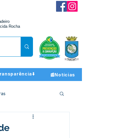
adeiro
cida Rocha
ransparência⬇️
📰Notícias
ras
ção e Finanças
 de