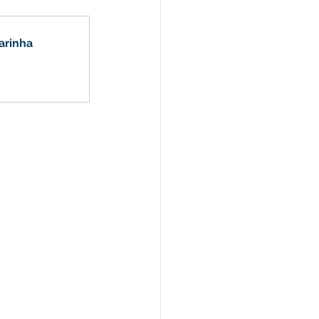
arinha
Nota Pública
Audiência Pública