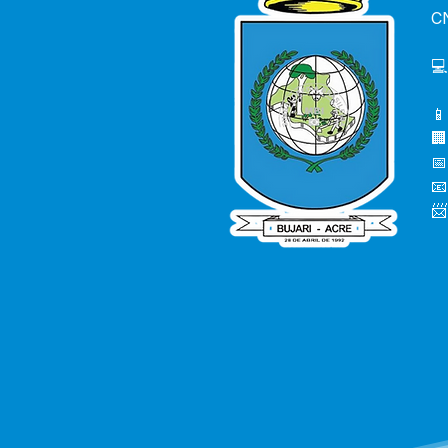
C
💻
📱
🏢
📅
📧
📨