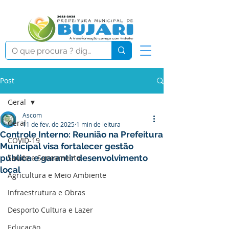
Post
Geral
Ascom
Geral
11 de fev. de 2025
1 min de leitura
Controle Interno: Reunião na Prefeitura
COVID-19
Municipal visa fortalecer gestão
pública e garantir desenvolvimento
Saúde e Saneamento
local
Agricultura e Meio Ambiente
Infraestrutura e Obras
Desporto Cultura e Lazer
Educação