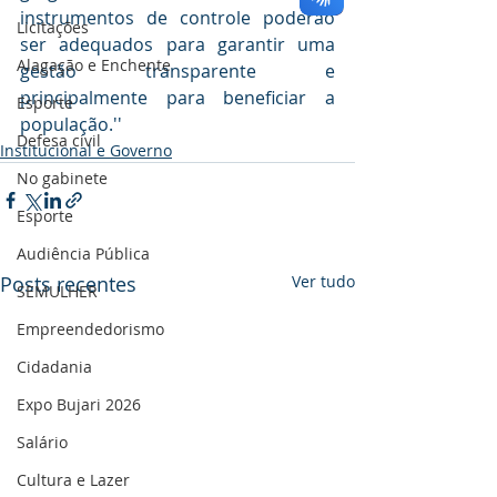
instrumentos de controle poderão 
Licitações
ser adequados para garantir uma 
Alagação e Enchente
gestão transparente e 
principalmente para beneficiar a 
Esporte
população.''
Defesa civil
Institucional e Governo
No gabinete
Esporte
Audiência Pública
Posts recentes
Ver tudo
SEMULHER
Empreendedorismo
Cidadania
Expo Bujari 2026
Salário
Cultura e Lazer