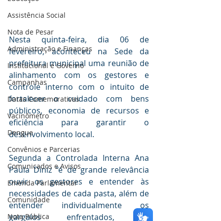
Assistência Social
Nota de Pesar
Nesta quinta-feira, dia 06 de 
Administração e Finanças
fevereiro, aconteceu na Sede da 
prefeitura municipal uma reunião de 
Institucional e Governo
alinhamento com os gestores e 
Campanhas
controle interno com o intuito de 
fortalecer o cuidado com bens 
Datas Comemorativas
públicos, economia de recursos e 
Vacinômetro
eficiência para garantir o 
Dengue
desenvolvimento local.
Convênios e Parcerias
Segunda a Controlada Interna Ana 
Comunicados e Avisos
Paula Diniz “é de grande relevância 
ouvir os gestores e entender às 
Emenda Parlamentar
necessidades de cada pasta, além de 
Comunidade
entender individualmente os 
Nota Pública
gargalos enfrentados, os 