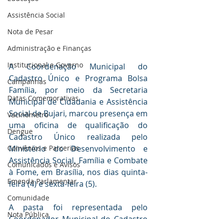
Assistência Social
Nota de Pesar
Administração e Finanças
Institucional e Governo
A Coordenação Municipal do 
Cadastro Único e Programa Bolsa 
Campanhas
Família, por meio da Secretaria 
Datas Comemorativas
Municipal de Cidadania e Assistência 
Social de Bujari, marcou presença em 
Vacinômetro
uma oficina de qualificação do 
Dengue
Cadastro Único realizada pelo 
Convênios e Parcerias
Ministério do Desenvolvimento e 
Assistência Social, Família e Combate 
Comunicados e Avisos
à Fome, em Brasília, nos dias quinta-
Emenda Parlamentar
feira (4) e sexta-feira (5).
Comunidade
A pasta foi representada pelo 
Nota Pública