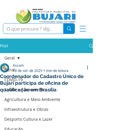
Post
Geral
Ascom
Geral
18 de set. de 2025
1 min de leitura
Coordenador do Cadastro Único de
COVID-19
Bujari participa de oficina de
qualificação em Brasília
Saúde e Saneamento
Agricultura e Meio Ambiente
Infraestrutura e Obras
Desporto Cultura e Lazer
Educação