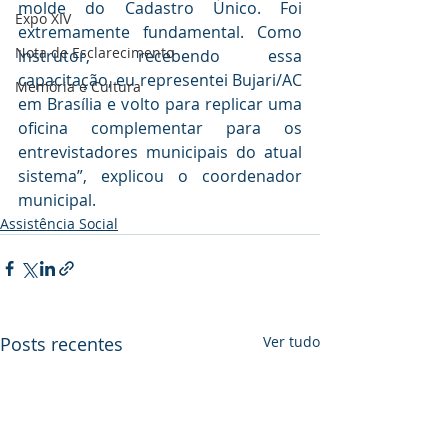
molde do Cadastro Único. Foi 
Expo XIV
extremamente fundamental. Como 
Nota de Esclarecimento
instrutor, recebendo essa 
capacitação, eu representei Bujari/AC 
Memória e Cultura
em Brasília e volto para replicar uma 
oficina complementar para os 
entrevistadores municipais do atual 
sistema”, explicou o coordenador 
municipal.
Assistência Social
Posts recentes
Ver tudo