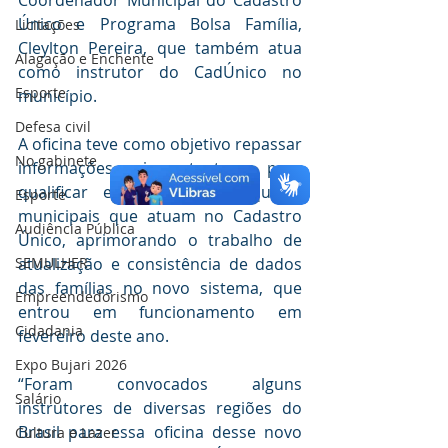
Coordenador Municipal do Cadastro 
Único e Programa Bolsa Família, 
Licitações
Cleylton Pereira, que também atua 
Alagação e Enchente
como instrutor do CadÚnico no 
Esporte
município.
Defesa civil
A oficina teve como objetivo repassar 
No gabinete
informações importantes para 
qualificar e capacitar as equipes 
Esporte
municipais que atuam no Cadastro 
Audiência Pública
Único, aprimorando o trabalho de 
SEMULHER
atualização e consistência de dados 
das famílias no novo sistema, que 
Empreendedorismo
entrou em funcionamento em 
Cidadania
fevereiro deste ano.
Expo Bujari 2026
“Foram convocados alguns 
Salário
instrutores de diversas regiões do 
Brasil para essa oficina desse novo 
Cultura e Lazer