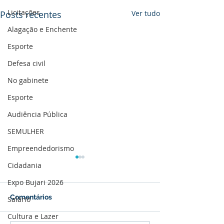
Licitações
Posts recentes
Ver tudo
Alagação e Enchente
Esporte
Defesa civil
No gabinete
Esporte
Audiência Pública
SEMULHER
Empreendedorismo
Cidadania
Expo Bujari 2026
Comentários
Salário
Cultura e Lazer