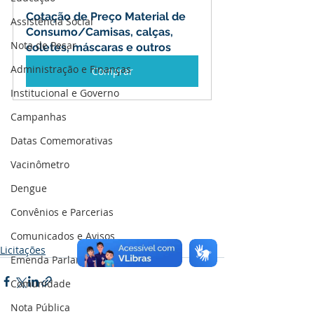
Cotação de Preço Material de 
Assistência Social
Consumo/Camisas, calças, 
Nota de Pesar
coletes, máscaras e outros
Administração e Finanças
Comprar
Institucional e Governo
Campanhas
Datas Comemorativas
Vacinômetro
Dengue
Convênios e Parcerias
Comunicados e Avisos
Licitações
Emenda Parlamentar
Comunidade
Nota Pública