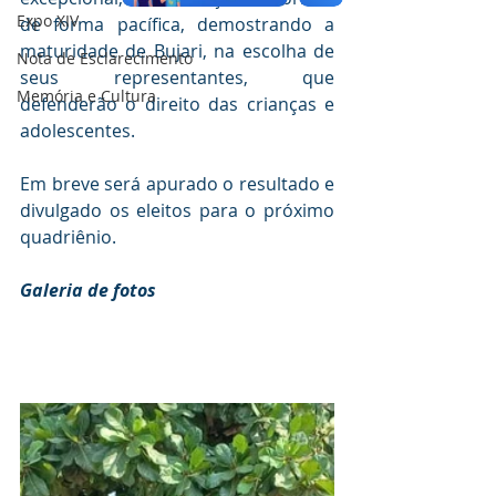
Expo XIV
de forma pacífica, demostrando a 
maturidade de Bujari, na escolha de 
Nota de Esclarecimento
seus representantes, que 
Memória e Cultura
defenderão o direito das crianças e 
adolescentes.
Em breve será apurado o resultado e 
divulgado os eleitos para o próximo 
quadriênio.
Galeria de fotos