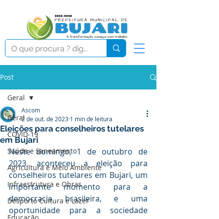
Post
Geral
Ascom
Geral
2 de out. de 2023
1 min de leitura
Eleições para conselheiros tutelares
COVID-19
em Bujari
Saúde e Saneamento
Neste domingo, 1 de outubro de 
2023, aconteceu a eleição para 
Agricultura e Meio Ambiente
conselheiros tutelares em Bujari, um 
Infraestrutura e Obras
importante momento para a 
democracia brasileira, e uma 
Desporto Cultura e Lazer
oportunidade para a sociedade 
Educação