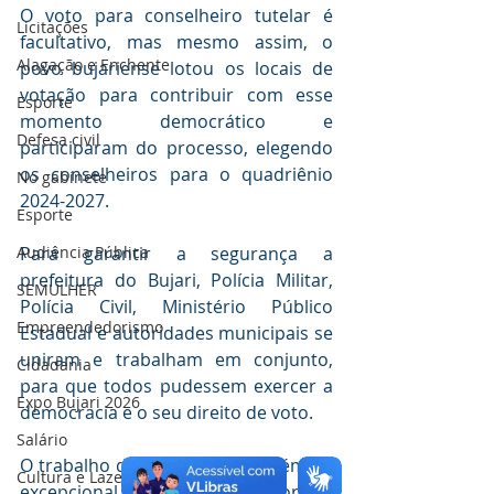
O voto para conselheiro tutelar é 
Licitações
facultativo, mas mesmo assim, o 
Alagação e Enchente
povo bujariense lotou os locais de 
votação para contribuir com esse 
Esporte
momento democrático e 
Defesa civil
participaram do processo, elegendo 
os conselheiros para o quadriênio 
No gabinete
2024-2027.
Esporte
Audiência Pública
Para garantir a segurança a 
prefeitura do Bujari, Polícia Militar, 
SEMULHER
Polícia Civil, Ministério Público 
Empreendedorismo
Estadual e autoridades municipais se 
uniram e trabalham em conjunto, 
Cidadania
para que todos pudessem exercer a 
Expo Bujari 2026
democracia e o seu direito de voto. 
Salário
O trabalho dos mesários também foi 
Cultura e Lazer
excepcional, e as eleições ocorrem 