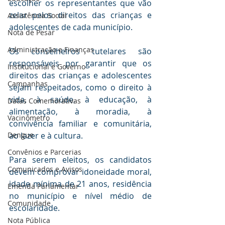
escolher os representantes que vão 
zelar pelos direitos das crianças e 
Assistência Social
adolescentes de cada município.
Nota de Pesar
Administração e Finanças
Os conselheiros tutelares são 
responsáveis por garantir que os 
Institucional e Governo
direitos das crianças e adolescentes 
Campanhas
sejam respeitados, como o direito à 
vida, à saúde, à educação, à 
Datas Comemorativas
alimentação, à moradia, à 
Vacinômetro
convivência familiar e comunitária, 
Dengue
ao lazer e à cultura.
Convênios e Parcerias
Para serem eleitos, os candidatos 
Comunicados e Avisos
devem comprovar idoneidade moral, 
idade mínima de 21 anos, residência 
Emenda Parlamentar
no município e nível médio de 
Comunidade
escolaridade.
Nota Pública