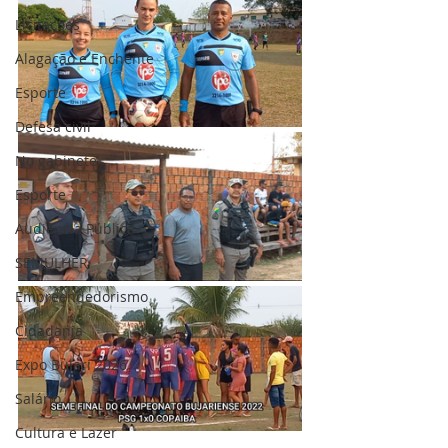
Licitações
Alagação e Enchente
Esporte
Defesa civil
No gabinete
Esporte
Audiência Pública
SEMULHER
Empreendedorismo
Cidadania
Expo Bujari 2026
Salário
Cultura e Lazer