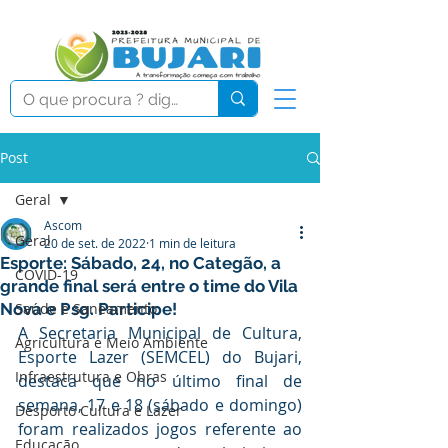
Post
Geral
Ascom
Geral
20 de set. de 2022
1 min de leitura
Esporte: Sábado, 24, no Categão, a
COVID-19
grande final será entre o time do Vila
Nova e Psg. Participe!
Saúde e Saneamento
A Secretaria Municipal de Cultura, 
Agricultura e Meio Ambiente
Esporte Lazer (SEMCEL) do Bujari, 
Infraestrutura e Obras
destaca que no último final de 
semana, 17 e 18 (sábado e domingo) 
Desporto Cultura e Lazer
foram realizados jogos referente ao 
Educação