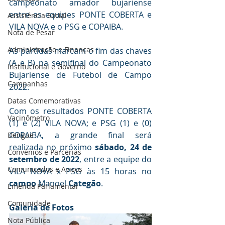
campeonato amador bujariense 
entre as equipes PONTE COBERTA e 
Assistência Social
VILA NOVA e o PSG e COPAIBA.
Nota de Pesar
Administração e Finanças
As partidas marcam o fim das chaves 
(A e B) na semifinal do Campeonato 
Institucional e Governo
Bujariense de Futebol de Campo 
Campanhas
2022.
Datas Comemorativas
Com os resultados PONTE COBERTA 
Vacinômetro
(1) e (2) VILA NOVA; e PSG (1) e (0) 
COPAIBA, a grande final será 
Dengue
realizada no próximo 
sábado, 24 de 
Convênios e Parcerias
setembro de 2022
, entre a equipe do 
Comunicados e Avisos
VILA NOVA x PSG às 15 horas no 
campo 
Manoel 
Categão
.
Emenda Parlamentar
Comunidade
Galeria de Fotos
Nota Pública