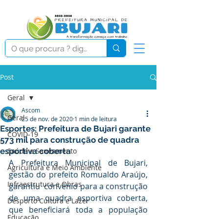
Post
Geral
Ascom
Geral
25 de nov. de 2020
1 min de leitura
Esportes: Prefeitura de Bujari garante
COVID-19
573 mil para construção de quadra
esportiva coberta
Saúde e Saneamento
A Prefeitura Municipal de Bujari, 
Agricultura e Meio Ambiente
gestão do prefeito Romualdo Araújo, 
Infraestrutura e Obras
garantiu  convênio para a construção 
de uma quadra esportiva coberta, 
Desporto Cultura e Lazer
que beneficiará toda a população 
Educação