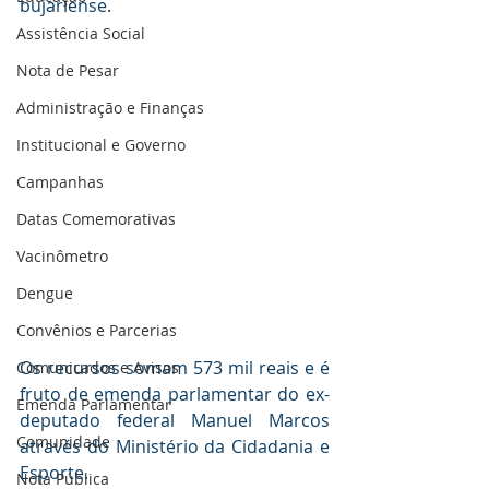
bujariense.⠀
Assistência Social
Nota de Pesar
Administração e Finanças
Institucional e Governo
Campanhas
Datas Comemorativas
Vacinômetro
Dengue
Convênios e Parcerias
⠀
Os recursos somam 573 mil reais e é 
Comunicados e Avisos
fruto de emenda parlamentar do ex-
Emenda Parlamentar
deputado federal Manuel Marcos 
Comunidade
através do Ministério da Cidadania e 
Esporte.⠀
Nota Pública