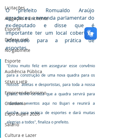
⠀
Licitações
O prefeito Romualdo Araújo 
agradeceu a emenda parlamentar do 
Alagação e Enchente
ex-deputado e disse que é 
Esporte
importante ter um local coberto e 
Defesa civil
adequado para a prática de 
esportes.⠀
No gabinete
Esporte
"Estou muito feliz em assegurar esse convênio 
Audiência Pública
para a construção de uma nova quadra para os 
SEMULHER
nossos  atletas e desportistas, para toda a nossa 
Empreendedorismo
gente, tenho certeza que a quadra servirá para 
Cidadania
inúmeros eventos aqui no Bujari e reunirá a 
família para prática de esportes e dará muitas 
Expo Bujari 2026
alegrias a todos", finaliza o prefeito.
Salário
Cultura e Lazer