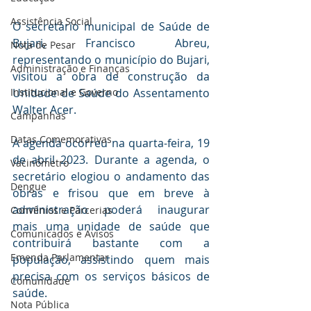
Assistência Social
O secretário municipal de Saúde de 
Bujari, Francisco Abreu, 
Nota de Pesar
representando o município do Bujari, 
Administração e Finanças
visitou a obra de construção da 
Institucional e Governo
Unidade de Saúde do Assentamento 
Walter Acer. 
Campanhas
Datas Comemorativas
A agenda ocorreu na quarta-feira, 
19 
de abril 2023. Durante a agenda, o 
Vacinômetro
secretário elogiou o andamento das 
Dengue
obras e frisou que em breve à 
administração poderá inaugurar 
Convênios e Parcerias
mais uma unidade de saúde que 
Comunicados e Avisos
contribuirá bastante com a 
Emenda Parlamentar
população, assistindo quem mais 
precisa com os serviços básicos de 
Comunidade
saúde.
Nota Pública