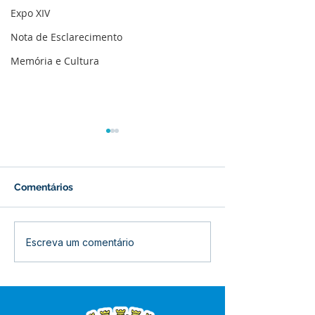
Expo XIV
Nota de Esclarecimento
Memória e Cultura
Comentários
Prefeitura inicia
Prefeitura de B
Escreva um comentário
revitalização da Praça
inaugura refor
Adalberto Mendes
Centro de Saú
Pereira
Raimunda Porfí
quinta-feira