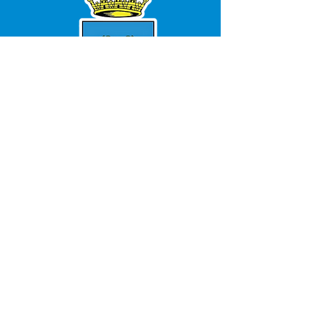
SERVIÇO DE ATENDIMENTO AO 
CIDADÃO (SIC) E OUVIDORIA
Prefeitura de Bujari - Estado do Acre
CNPJ 84.306.620/0001-43
💻Acesso online: 
SIC 
| 
Fale Conosco
 | 
Ouvidoria
|
Portal de Transparência
📱Fone: +55 (68) 99935-1504 
(Responsável 
Ana Paula Diniz
)
🏢 Rua: José Acrisio Alves de Melo e 