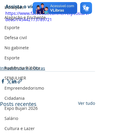
Assista o vídeo
Licitações
https://www.facebook.com/ferrety.costa/vi
Alagação e Enchente
deos/745442173789721
Esporte
Defesa civil
No gabinete
Esporte
Audiência Pública
Infraestrutura e Obras
SEMULHER
Empreendedorismo
Cidadania
Posts recentes
Ver tudo
Expo Bujari 2026
Salário
Cultura e Lazer