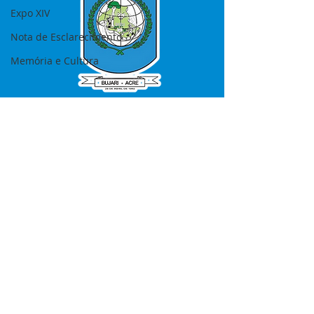
Expo XIV
Nota de Esclarecimento
Memória e Cultura
SERVIÇO DE ATENDIMENTO AO 
CIDADÃO (SIC) E OUVIDORIA
Prefeitura de Bujari - Estado do Acre
CNPJ 84.306.620/0001-43
💻Acesso online: 
SIC 
| 
Fale Conosco
 | 
Ouvidoria
|
Portal de Transparência
📱Fone: +55 (68) 99935-1504 
(Responsável 
Ana Paula Diniz
)
🏢 Rua: José Acrisio Alves de Melo e 
Silva, Cerâmica nº10, CEP: 69.926-072 
Bujari Acre.
📅 Segunda a sexta, das 7h às 13h 