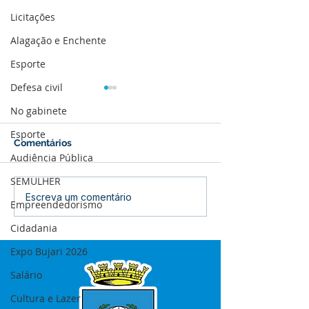
Licitações
Alagação e Enchente
Esporte
Defesa civil
No gabinete
Esporte
Comentários
Audiência Pública
SEMULHER
12 de junho: Feliz Dia
04 de junho: Di
Escreva um comentário
Empreendedorismo
dos Namorados!
Corpus Christi
Cidadania
Expo Bujari 2026
Salário
Cultura e Lazer