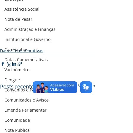
Assistência Social
Nota de Pesar
Administração e Finanças
Institucional e Governo
Campanhas
Datas Comemorativas
Datas Comemorativas
Vacinômetro
Dengue
Posts recentes
Ver tudo
Convênios e Parcerias
Comunicados e Avisos
Emenda Parlamentar
Comunidade
Nota Pública