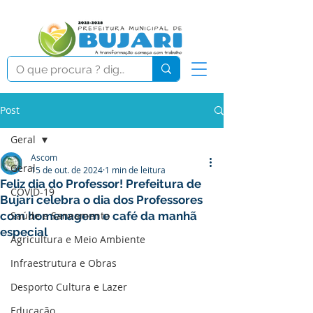
Post
Geral
Ascom
Geral
15 de out. de 2024
1 min de leitura
Feliz dia do Professor! Prefeitura de
COVID-19
Bujari celebra o dia dos Professores
com homenagem e café da manhã
Saúde e Saneamento
especial
Agricultura e Meio Ambiente
Infraestrutura e Obras
Desporto Cultura e Lazer
Educação