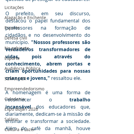
Licitações
O prefeito, em seu discurso, 
Alagação e Enchente
destacou o papel fundamental dos 
professores na formação de 
Esporte
cidadãos e no desenvolvimento do 
Defesa civil
município. 
"Nossos professores são 
No gabinete
verdadeiros transformadores de 
vidas, pois através do 
Esporte
conhecimento, abrem portas e 
Audiência Pública
criam oportunidades para nossas 
crianças e jovens,"
 ressaltou ele.
SEMULHER
Empreendedorismo
A homenagem é uma forma de 
Cidadania
reconhecer o 
trabalho 
incansável
 dos educadores que, 
Expo Bujari 2026
diariamente, dedicam-se à missão de 
Salário
ensinar e transformar a sociedade. 
Além do café da manhã, houve 
Cultura e Lazer