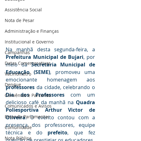
Assistência Social
Nota de Pesar
Administração e Finanças
Institucional e Governo
Na manhã desta segunda-feira, a 
Campanhas
Prefeitura Municipal de Bujari
, por 
Datas Comemorativas
meio da 
Secretaria Municipal de 
Educação (SEME)
, promoveu uma 
Vacinômetro
emocionante homenagem aos 
Dengue
professores
 da cidade, celebrando o 
Dia dos Professores
 com um 
Convênios e Parcerias
delicioso café da manhã na 
Quadra 
Comunicados e Avisos
Poliesportiva Arthur Victor de 
Emenda Parlamentar
Oliveira
. O evento contou com a 
presença dos professores, equipe 
Comunidade
técnica e do 
prefeito
, que fez 
Nota Pública
questão de prestigiar os educadores.