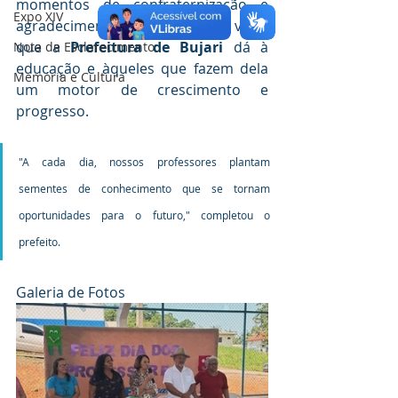
momentos de confraternização e 
Expo XIV
agradecimento, reforçando o valor 
que a 
Prefeitura de Bujari
 dá à 
Nota de Esclarecimento
educação e àqueles que fazem dela 
Memória e Cultura
um motor de crescimento e 
progresso.
"A cada dia, nossos professores plantam 
sementes de conhecimento que se tornam 
oportunidades para o futuro," completou o 
prefeito.
Galeria de Fotos