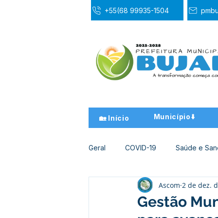
+55(68 99935-1504
pmbu
Município⬇️
🏡 Início
Geral
COVID-19
Saúde e Sa
Ascom
2 de dez. 
Desporto Cultura e Lazer
Ed
Gestão Muni