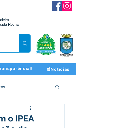
adeiro
cida Rocha
ransparência⬇️
📰Notícias
ras
ção e Finanças
m o IPEA