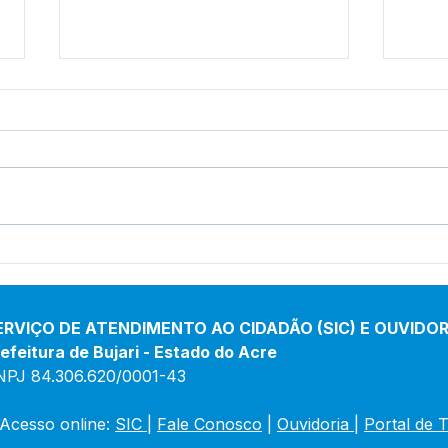
Prefeitura inicia
Pref
revitalização da Praça
inau
Adalberto Mendes Pereira
de 
Porf
ERVIÇO DE ATENDIMENTO AO CIDADÃO (SIC) E OUVIDOR
efeitura de Bujari - Estado do Acre
NPJ 84.306.620/0001-43
Acesso online: 
SIC 
| 
Fale Conosco
 | 
Ouvidoria
|
Portal de 