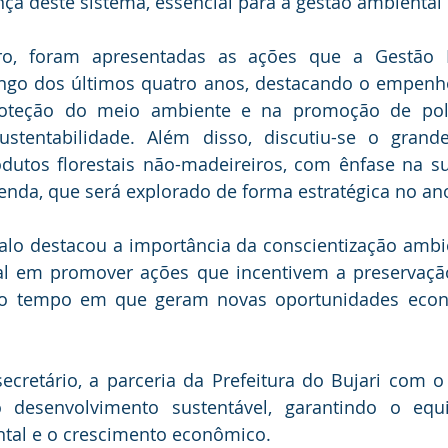
ça deste sistema, essencial para a gestão ambiental 
ro, foram apresentadas as ações que a Gestão M
ngo dos últimos quatro anos, destacando o empenho 
teção do meio ambiente e na promoção de políti
ustentabilidade. Além disso, discutiu-se o grande
dutos florestais não-madeireiros, com ênfase na su
enda, que será explorado de forma estratégica no an
talo destacou a importância da conscientização ambie
al em promover ações que incentivem a preservação
o tempo em que geram novas oportunidades econô
cretário, a parceria da Prefeitura do Bujari com o
 desenvolvimento sustentável, garantindo o equil
tal e o crescimento econômico.