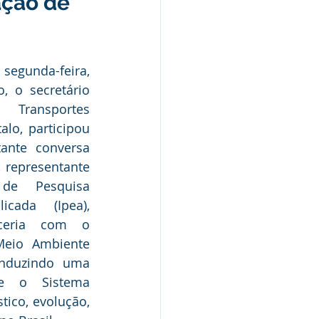
ação de
Nota Pública
segunda-feira, 
 o secretário 
ransportes 
Audiência Pública
alo, participou 
nte conversa 
 representante 
de Pesquisa 
cada (Ipea), 
eria com o 
Meio Ambiente 
nduzindo uma 
e o Sistema 
ico, evolução, 