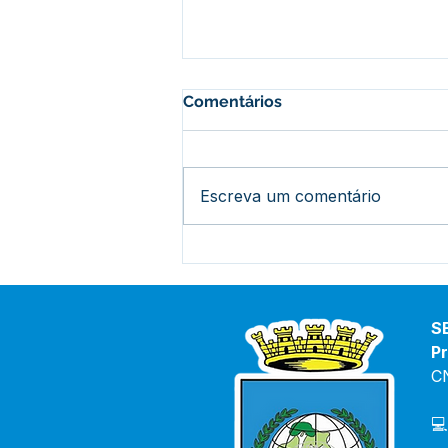
Comentários
Escreva um comentário
Prefeito acompanha início
das obras no Ramal Abib
Cury: mais segurança e
apoio aos produtores rurais
S
Pr
C
💻