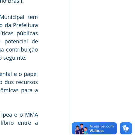
no Brasil.
unicipal tem 
da Prefeitura 
cas públicas 
 potencial de 
a contribuição 
o seguinte.
ntal e o papel 
 dos recursos 
micas para a 
 Ipea e o MMA 
íbrio entre a 