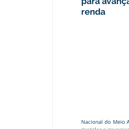
para avanç
Institucional e Governo
Camp
renda
Convênios e Parcerias
Comu
Licitações
Alagação e Enche
SEMULHER
Empreendedori
Nacional do Meio A