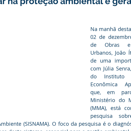
ar na proteção ambiental e ger
anhas
Datas Comemorativas
Vacinômetro
Dengue
nicados e Avisos
Emenda Parlamentar
Comunidade
Na manhã desta 
02 de dezembro,
de Obras e T
nte
Esporte
Defesa civil
No gabinete
Esporte
Urbanos, João Ít
de uma importa
com Júlia Senra,
smo
Cidadania
Expo Bujari 2026
do Instituto 
Econômica Apli
que, em parc
Ministério do 
(MMA), está co
pesquisa sobr
mbiente (SISNAMA). O foco da pesquisa é o diagnóst