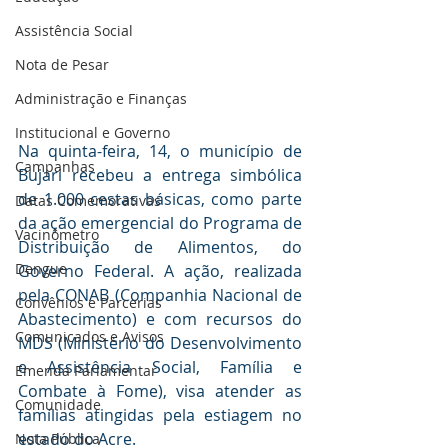
Assistência Social
Nota de Pesar
Administração e Finanças
Institucional e Governo
Na quinta-feira, 14, o município de 
Campanhas
Bujari recebeu a entrega simbólica 
de 1.000 cestas básicas, como parte 
Datas Comemorativas
da ação emergencial do Programa de 
Vacinômetro
Distribuição de Alimentos, do 
Dengue
Governo Federal. A ação, realizada 
pela CONAB (Companhia Nacional de 
Convênios e Parcerias
Abastecimento) e com recursos do 
Comunicados e Avisos
MDS (Ministério do Desenvolvimento 
e Assistência Social, Família e 
Emenda Parlamentar
Combate à Fome), visa atender as 
Comunidade
famílias atingidas pela estiagem no 
estado do Acre.
Nota Pública