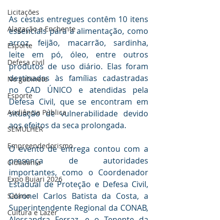
Licitações
As cestas entregues contêm 10 itens 
Alagação e Enchente
essenciais para a alimentação, como 
arroz, feijão, macarrão, sardinha, 
Esporte
leite em pó, óleo, entre outros 
Defesa civil
produtos de uso diário. Elas foram 
destinadas às famílias cadastradas 
No gabinete
no CAD ÚNICO e atendidas pela 
Esporte
Defesa Civil, que se encontram em 
Audiência Pública
situação de vulnerabilidade devido 
aos efeitos da seca prolongada.
SEMULHER
Empreendedorismo
O evento de entrega contou com a 
presença de autoridades 
Cidadania
importantes, como o Coordenador 
Expo Bujari 2026
Estadual de Proteção e Defesa Civil, 
Coronel Carlos Batista da Costa, a 
Salário
Superintendente Regional da CONAB, 
Cultura e Lazer
Alessandra Ferraz, e o Tenente da 