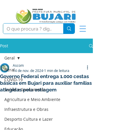
Post
Geral
Ascom
Geral
14 de nov. de 2024
1 min de leitura
Governo Federal entrega 1.000 cestas
COVID-19
básicas em Bujari para auxiliar famílias
atingidas pela estiagem
Saúde e Saneamento
Agricultura e Meio Ambiente
Infraestrutura e Obras
Desporto Cultura e Lazer
Educação