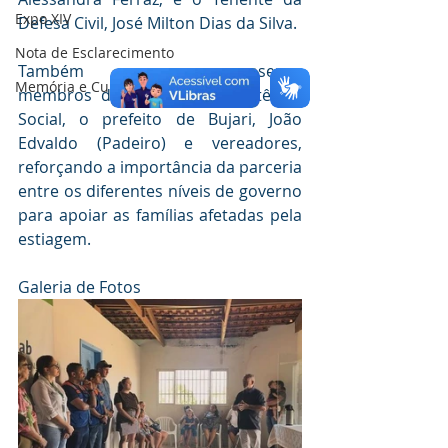
Expo XIV
Defesa Civil, José Milton Dias da Silva. 
Nota de Esclarecimento
Também marcaram presença 
Memória e Cultura
membros da equipe da Assistência 
Social, o prefeito de Bujari, João 
Edvaldo (Padeiro) e vereadores, 
reforçando a importância da parceria 
entre os diferentes níveis de governo 
para apoiar as famílias afetadas pela 
estiagem.
Galeria de Fotos