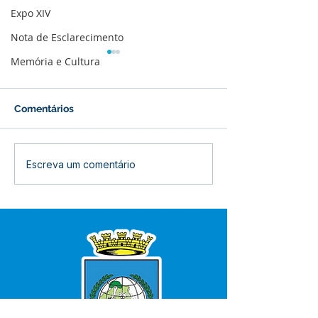
Expo XIV
Nota de Esclarecimento
Memória e Cultura
Comentários
Bujari intensifica
Entrega de mat
Escreva um comentário
combate às endemias
fortalece a saú
com capacitação de
inclusão no mu
agentes