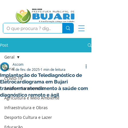
Post
Geral
Ascom
Geral
4 de fev. de 2025
1 min de leitura
Implantação do Telediagnóstico de
COVID-19
Eletrocardiograma em Bujari
transforma atendimento à saúde com
Saúde e Saneamento
diagnóstico remoto e ágil
Agricultura e Meio Ambiente
Infraestrutura e Obras
Desporto Cultura e Lazer
Educação