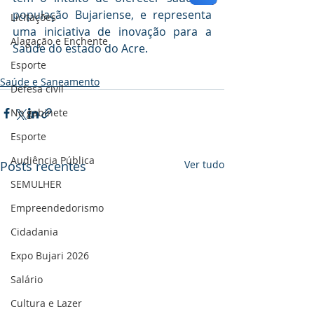
população Bujariense, e representa 
Licitações
uma iniciativa de inovação para a 
Alagação e Enchente
Saúde do estado do Acre.
Esporte
Saúde e Saneamento
Defesa civil
No gabinete
Esporte
Audiência Pública
Posts recentes
Ver tudo
SEMULHER
Empreendedorismo
Cidadania
Expo Bujari 2026
Salário
Cultura e Lazer