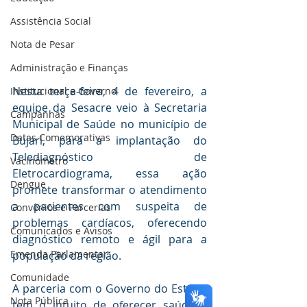
Assistência Social
Nota de Pesar
Administração e Finanças
Nesta terça-feira, 4 de fevereiro, a 
Institucional e Governo
equipe da Sesacre veio à Secretaria 
Campanhas
Municipal de Saúde no município de 
Datas Comemorativas
Bujari, para a implantação do 
Telediagnóstico de 
Vacinômetro
Eletrocardiograma, essa ação 
Dengue
promete transformar o atendimento 
a pacientes com suspeita de 
Convênios e Parcerias
problemas cardíacos, oferecendo 
Comunicados e Avisos
diagnóstico remoto e ágil para a 
Emenda Parlamentar
população da região.
Comunidade
A parceria com o Governo do Estado 
Nota Pública
tem o intuito de oferecer saúde à 