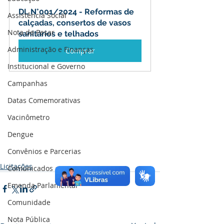
DL N°001/2024 - Reformas de 
Assistência Social
calçadas, consertos de vasos 
Nota de Pesar
sanitários e telhados
Administração e Finanças
Comprar
Institucional e Governo
Campanhas
Datas Comemorativas
Vacinômetro
Dengue
Convênios e Parcerias
Licitações
Comunicados e Avisos
Emenda Parlamentar
Comunidade
Nota Pública