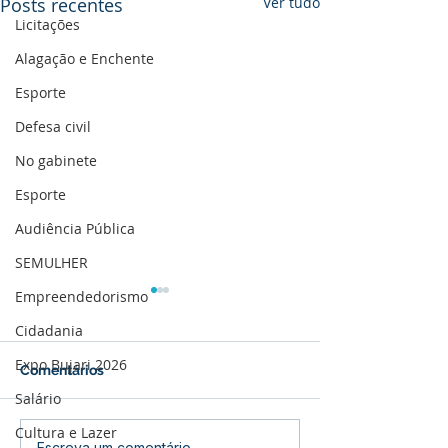
Posts recentes
Ver tudo
Licitações
Alagação e Enchente
Esporte
Defesa civil
No gabinete
Esporte
Audiência Pública
SEMULHER
Empreendedorismo
Cidadania
Expo Bujari 2026
Comentários
Salário
Cultura e Lazer
Escreva um comentário