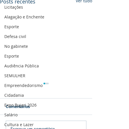
Posts recentes
Ver tudo
Licitações
Alagação e Enchente
Esporte
Defesa civil
No gabinete
Esporte
Audiência Pública
SEMULHER
Empreendedorismo
Cidadania
Expo Bujari 2026
Comentários
Salário
Cultura e Lazer
Escreva um comentário