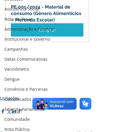
PE 001/2024 - Material de 
Assistência Social
consumo (Gênero Alimentícios 
Nota de Pesar
– Merenda Escolar)
Administração e Finanças
Comprar
Institucional e Governo
Campanhas
Datas Comemorativas
Vacinômetro
Dengue
Convênios e Parcerias
Licitações
Comunicados e Avisos
Emenda Parlamentar
Comunidade
Nota Pública