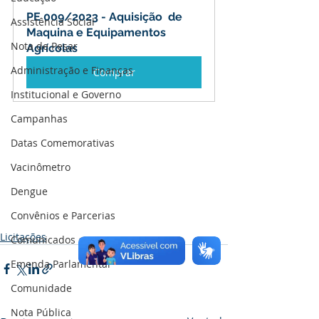
PE 009/2023 - Aquisição  de 
Assistência Social
Maquina e Equipamentos 
Nota de Pesar
Agrícolas
Administração e Finanças
Comprar
Institucional e Governo
Campanhas
Datas Comemorativas
Vacinômetro
Dengue
Convênios e Parcerias
Licitações
Comunicados e Avisos
Emenda Parlamentar
Comunidade
Nota Pública