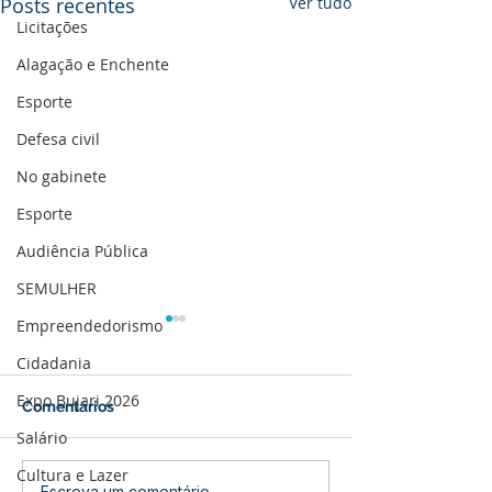
Posts recentes
Ver tudo
Licitações
Alagação e Enchente
Esporte
Defesa civil
No gabinete
Esporte
Audiência Pública
SEMULHER
Empreendedorismo
Cidadania
Expo Bujari 2026
Comentários
Salário
Cultura e Lazer
Escreva um comentário