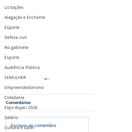
Licitações
Alagação e Enchente
Esporte
Defesa civil
No gabinete
Esporte
Audiência Pública
SEMULHER
Empreendedorismo
Cidadania
Comentários
Expo Bujari 2026
Salário
Cotação de Preço -
Concorrência E
Escreva um comentário
Cultura e Lazer