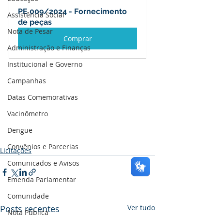
PE 009/2024 - Fornecimento 
Assistência Social
de peças
Nota de Pesar
Comprar
Administração e Finanças
Institucional e Governo
Campanhas
Datas Comemorativas
Vacinômetro
Dengue
Convênios e Parcerias
Licitações
Comunicados e Avisos
Emenda Parlamentar
Comunidade
Posts recentes
Ver tudo
Nota Pública