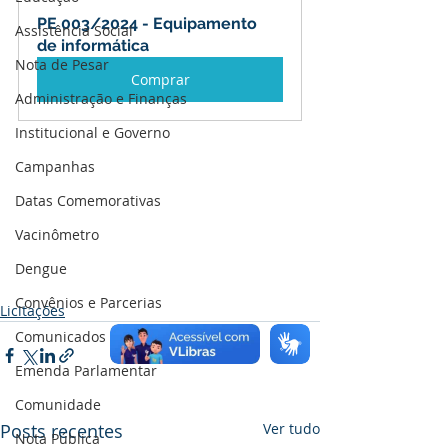
PE 003/2024 - Equipamento 
Assistência Social
de informática
Nota de Pesar
Comprar
Administração e Finanças
Institucional e Governo
Campanhas
Datas Comemorativas
Vacinômetro
Dengue
Convênios e Parcerias
Licitações
Comunicados e Avisos
Emenda Parlamentar
Comunidade
Posts recentes
Ver tudo
Nota Pública