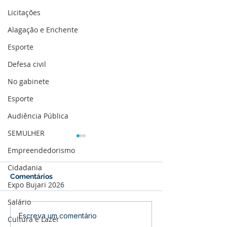
Licitações
Alagação e Enchente
Esporte
Defesa civil
No gabinete
Esporte
Audiência Pública
SEMULHER
Empreendedorismo
Cidadania
Comentários
Expo Bujari 2026
Salário
Cotação de Preço -
Concorrência E
Escreva um comentário
Cultura e Lazer