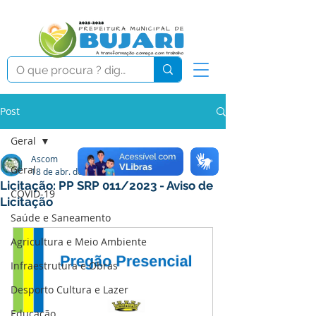
Post
Geral
Ascom
Geral
18 de abr. de 2023
0 min de leitura
Licitação: PP SRP 011/2023 - Aviso de
COVID-19
Licitação
Saúde e Saneamento
Agricultura e Meio Ambiente
Infraestrutura e Obras
Desporto Cultura e Lazer
Educação