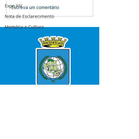
Expo XIV
Cotação de Preço -
Concorrência E
Escreva um comentário
Aviso de Cotação de
004/2025 - Avi
Nota de Esclarecimento
Preço
Licitação
Memória e Cultura
SERVIÇO DE ATENDIMENTO AO 
CIDADÃO (SIC) E OUVIDORIA
Prefeitura de Bujari - Estado do Acre
CNPJ 84.306.620/0001-43