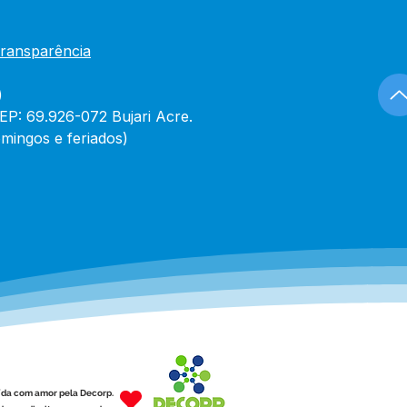
Transparência
)
CEP: 69.926-072 Bujari Acre.
mingos e feriados)
ída com amor pela Decorp.