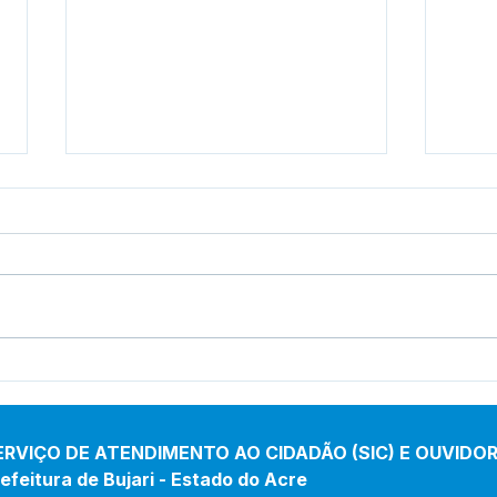
Cotação de Preço - Aviso
Conc
de Cotação de Preço
004/
Lici
ERVIÇO DE ATENDIMENTO AO CIDADÃO (SIC) E OUVIDOR
efeitura de Bujari - Estado do Acre