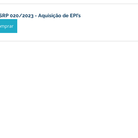
anhas
Datas Comemorativas
Vacinômetro
Dengue
SRP 020/2023 - Aquisição de EPI’s
omprar
nicados e Avisos
Emenda Parlamentar
Comunidade
nte
Esporte
Defesa civil
No gabinete
Esporte
smo
Cidadania
Expo Bujari 2026