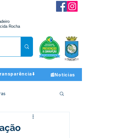
adeiro
cida Rocha
ransparência⬇️
📰Notícias
ras
ção e Finanças
tação