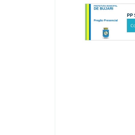
Institucional e Governo
Camp
PP 
C
Convênios e Parcerias
Comu
Licitações
Alagação e Enche
SEMULHER
Empreendedori