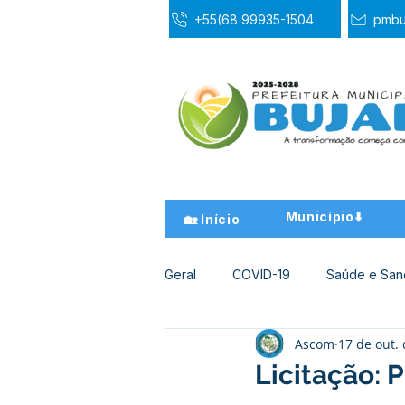
+55(68 99935-1504
pmbu
Município⬇️
🏡 Início
Geral
COVID-19
Saúde e Sa
Ascom
17 de out.
Desporto Cultura e Lazer
Ed
Licitação: 