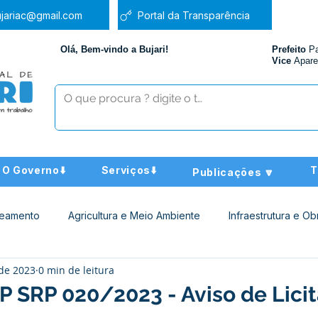
jariac@gmail.com
Portal da Transparência
Olá, Bem-vindo a Bujari!
Prefeito
P
Vice
Apare
O Governo⬇️
Serviços⬇️
T
Publicações 🔽
neamento
Agricultura e Meio Ambiente
Infraestrutura e Ob
 de 2023
0 min de leitura
ucação
Assistência Social
Nota de Pesar
Administra
PP SRP 020/2023 - Aviso de Lici