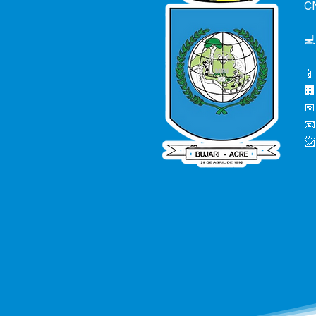
C
💻
📱
🏢
📅
📧
📨