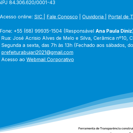
NPJ 84.306.620/0001-43
Acesso online: 
SIC 
| 
Fale Conosco
 | 
Ouvidoria
|
Portal de 
Fone: +55 (68) 99935-1504 (Responsável 
Ana Paula Diniz
 Rua: José Acrisio Alves de Melo e Silva, Cerâmica nº10, 
 Segunda a sexta, das 7h às 13h (Fechado aos sábados, do
 
prefeiturabujari2021@gmail.com
 Acesso ao 
Webmail Corporativo
Ferramenta de Transparência constru