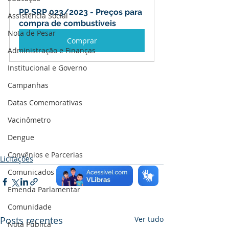
PP SRP 023/2023 - Preços para 
Assistência Social
compra de combustíveis
Nota de Pesar
Comprar
Administração e Finanças
Institucional e Governo
Campanhas
Datas Comemorativas
Vacinômetro
Dengue
Convênios e Parcerias
Licitações
Comunicados e Avisos
Emenda Parlamentar
Comunidade
Posts recentes
Ver tudo
Nota Pública