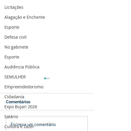
Licitações
Alagação e Enchente
Esporte
Defesa civil
No gabinete
Esporte
Audiência Pública
SEMULHER
Empreendedorismo
Cidadania
Comentários
Expo Bujari 2026
Salário
Cotação de Preço -
Concorrência E
Escreva um comentário
Cultura e Lazer