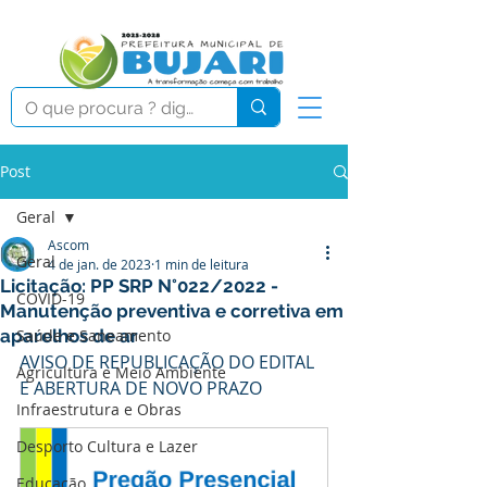
Post
Geral
Ascom
Geral
4 de jan. de 2023
1 min de leitura
Licitação: PP SRP N°022/2022 -
COVID-19
Manutenção preventiva e corretiva em
aparelhos de ar
Saúde e Saneamento
AVISO DE REPUBLICAÇÃO DO EDITAL 
Agricultura e Meio Ambiente
E ABERTURA DE NOVO PRAZO
Infraestrutura e Obras
Desporto Cultura e Lazer
Educação