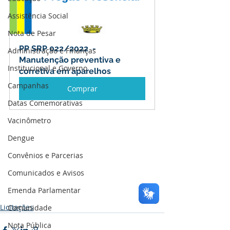
Assistência Social
Nota de Pesar
PP SRP 022/2022  - 
Administração e Finanças
Manutenção preventiva e 
Institucional e Governo
corretiva em aparelhos
Campanhas
Comprar
Datas Comemorativas
Vacinômetro
Dengue
Convênios e Parcerias
Comunicados e Avisos
Emenda Parlamentar
Licitações
Comunidade
Nota Pública