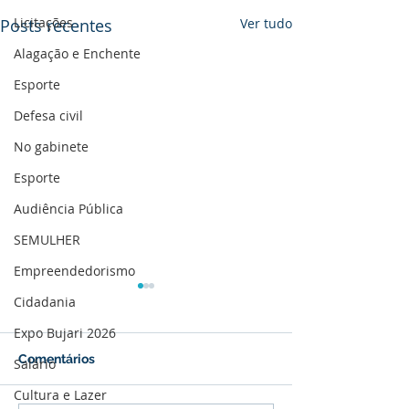
Licitações
Posts recentes
Ver tudo
Alagação e Enchente
Esporte
Defesa civil
No gabinete
Esporte
Audiência Pública
SEMULHER
Empreendedorismo
Cidadania
Expo Bujari 2026
Comentários
Salário
Cultura e Lazer