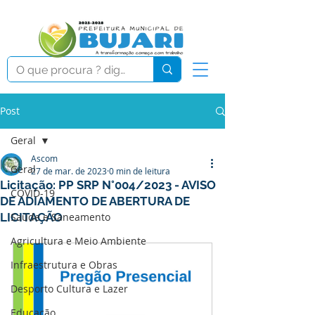
Post
Geral
Ascom
Geral
27 de mar. de 2023
0 min de leitura
Licitação: PP SRP N°004/2023 - AVISO
COVID-19
DE ADIAMENTO DE ABERTURA DE
LICITAÇÃO
Saúde e Saneamento
Agricultura e Meio Ambiente
Infraestrutura e Obras
Desporto Cultura e Lazer
Educação