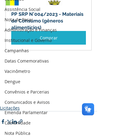
Assistência Social
PP SRP N°004/2023 - Materiais 
Nota de Pesar
de Consumo (gêneros 
alimentícios)
Administração e Finanças
Comprar
Institucional e Governo
Campanhas
Datas Comemorativas
Vacinômetro
Dengue
Convênios e Parcerias
Comunicados e Avisos
Licitações
Emenda Parlamentar
Comunidade
Nota Pública