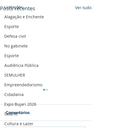
Licitações
Posts recentes
Ver tudo
Alagação e Enchente
Esporte
Defesa civil
No gabinete
Esporte
Audiência Pública
SEMULHER
Empreendedorismo
Cidadania
Expo Bujari 2026
Comentários
Salário
Cultura e Lazer