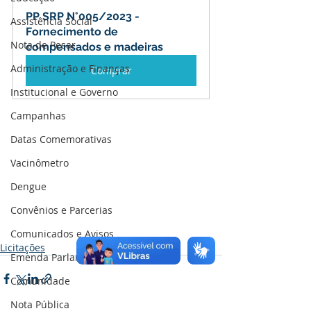
PP SRP N°005/2023 - 
Assistência Social
Fornecimento de 
Nota de Pesar
compensados e madeiras
Administração e Finanças
Comprar
Institucional e Governo
Campanhas
Datas Comemorativas
Vacinômetro
Dengue
Convênios e Parcerias
Comunicados e Avisos
Licitações
Emenda Parlamentar
Comunidade
Nota Pública