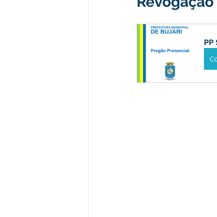
Revogação
Institucional e Governo
Camp
PP 
Convênios e Parcerias
Comu
C
Licitações
Alagação e Enche
SEMULHER
Empreendedori