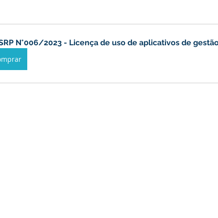
anhas
Datas Comemorativas
Vacinômetro
Dengue
SRP N°006/2023 - Licença de uso de aplicativos de gestão
nicados e Avisos
Emenda Parlamentar
Comunidade
omprar
nte
Esporte
Defesa civil
No gabinete
Esporte
smo
Cidadania
Expo Bujari 2026