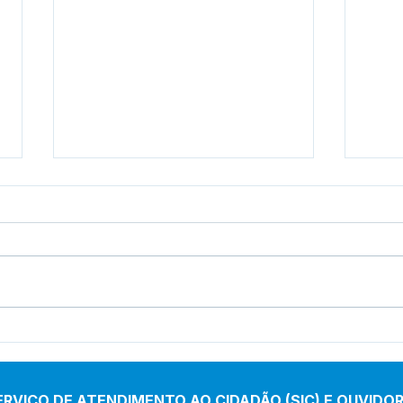
Cotação de Preço - Aviso
Conc
de Cotação de Preço
004/
Lici
ERVIÇO DE ATENDIMENTO AO CIDADÃO (SIC) E OUVIDOR