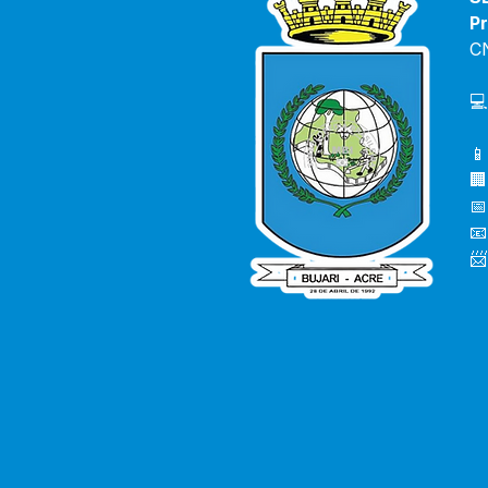
Pr
C
💻
📱
🏢
📅
📧
📨