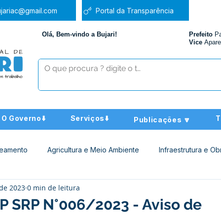
jariac@gmail.com
Portal da Transparência
Olá, Bem-vindo a Bujari!
Prefeito
P
Vice
Apare
O Governo⬇️
Serviços⬇️
T
Publicações 🔽
neamento
Agricultura e Meio Ambiente
Infraestrutura e Ob
 de 2023
0 min de leitura
ucação
Assistência Social
Nota de Pesar
Administra
PP SRP N°006/2023 - Aviso de