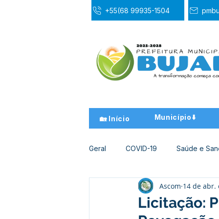
+55(68 99935-1504
pmbu
Município⬇️
🏡 Início
Geral
COVID-19
Saúde e Sa
Ascom
14 de abr.
Desporto Cultura e Lazer
Ed
Licitação: 