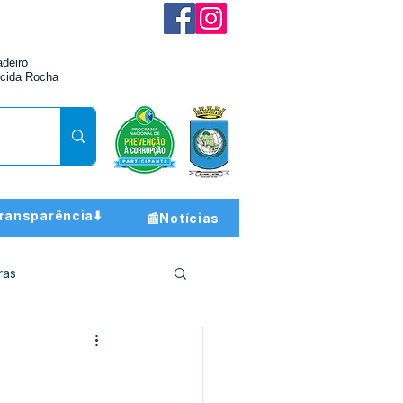
adeiro
cida Rocha
ransparência⬇️
📰Notícias
ras
ção e Finanças