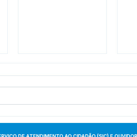
Cotação de Preço - Aviso
Conc
de Cotação de Preço
004/
Lici
ERVIÇO DE ATENDIMENTO AO CIDADÃO (SIC) E OUVIDOR