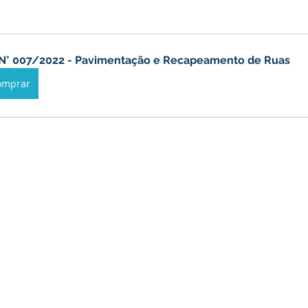
anhas
Datas Comemorativas
Vacinômetro
Dengue
N° 007/2022 - Pavimentação e Recapeamento de Ruas
nicados e Avisos
Emenda Parlamentar
Comunidade
omprar
nte
Esporte
Defesa civil
No gabinete
Esporte
smo
Cidadania
Expo Bujari 2026