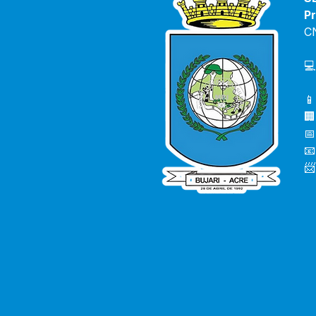
Pr
C
💻
📱
🏢
📅
📧
📨