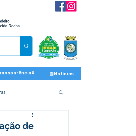
adeiro
cida Rocha
ransparência⬇️
📰Notícias
ras
ção e Finanças
gação de