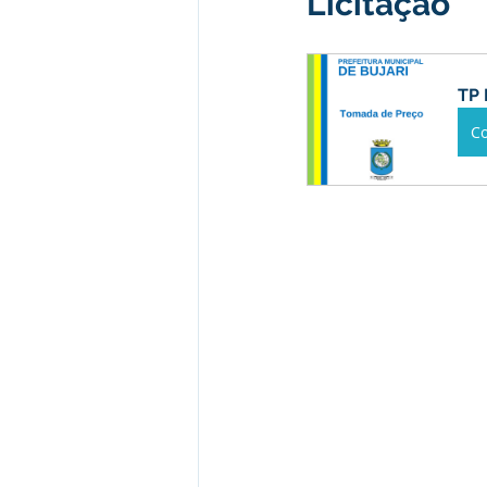
Licitação
Institucional e Governo
Camp
TP 
Convênios e Parcerias
Comu
C
Licitações
Alagação e Enche
SEMULHER
Empreendedori