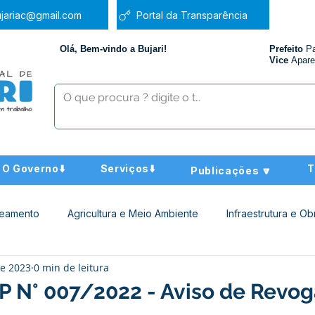
jariac@gmail.com
Portal da Transparência
Olá, Bem-vindo a Bujari!
Prefeito
P
Vice
Apare
O Governo⬇️
Serviços⬇️
T
Publicações 🔽
neamento
Agricultura e Meio Ambiente
Infraestrutura e Ob
de 2023
0 min de leitura
ucação
Assistência Social
Nota de Pesar
Administra
TP N° 007/2022 - Aviso de Revo