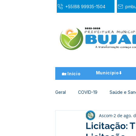
+55(68 99935-1504
pmbu
Município⬇️
🏡 Início
Geral
COVID-19
Saúde e Sa
Ascom
2 de ago. 
Desporto Cultura e Lazer
Ed
Licitação: 