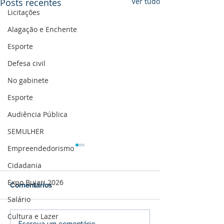
Posts recentes
Ver tudo
Licitações
Alagação e Enchente
Esporte
Defesa civil
No gabinete
Esporte
Audiência Pública
SEMULHER
Empreendedorismo
Cidadania
Expo Bujari 2026
Comentários
Salário
Cultura e Lazer
Escreva um comentário