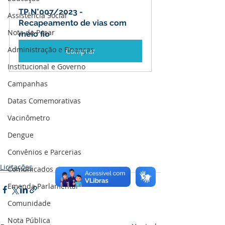
TP N°007/2023 - 
Assistência Social
Recapeamento de vias com 
Nota de Pesar
meio fio
Administração e Finanças
Comprar
Institucional e Governo
Campanhas
Datas Comemorativas
Vacinômetro
Dengue
Convênios e Parcerias
Licitações
Comunicados e Avisos
Emenda Parlamentar
Comunidade
Nota Pública